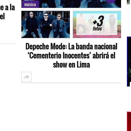
música
 a la
el
+3
fotos
Depeche Mode: La banda nacional
‘Cementerio Inocentes’ abrirá el
show en Lima