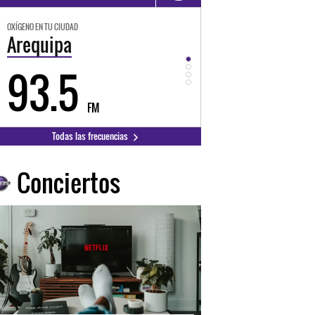
OXÍGENO EN TU CIUDAD
OXÍGENO EN TU CIUDAD
Arequipa
Trujillo
93.5
98.3
FM
FM
Todas las frecuencias
Conciertos