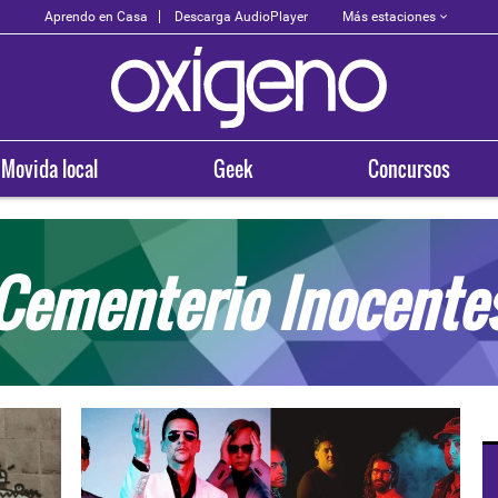
Más estaciones
Aprendo en Casa
Descarga AudioPlayer
Movida local
Geek
Concursos
Cementerio Inocente