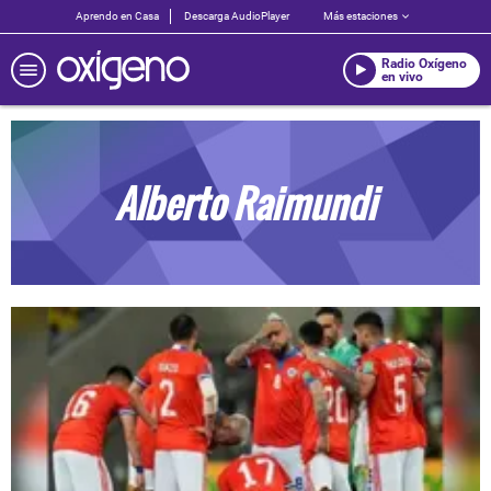
Aprendo en Casa
Descarga AudioPlayer
Más estaciones
Radio Oxígeno
en vivo
Alberto Raimundi