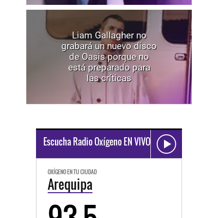
Liam Gallagher no
grabará un nuevo disco
de Oasis porque no
está preparado para
las críticas
Escucha Radio Oxígeno EN VIVO
OXÍGENO EN TU CIUDAD
Arequipa
93.5