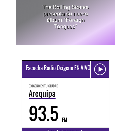
The Rolling Stones
presenta su nuevo
álbum “Foreign
Tongues”
Escucha Radio Oxígeno EN VIVO
OXÍGENO EN TU CIUDAD
Arequipa
93.5
FM