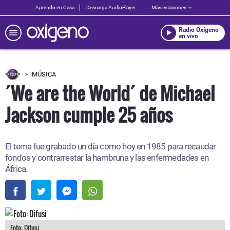
Aprendo en Casa
Descarga AudioPlayer
Más estaciones
Radio Oxígeno
en vivo
MÚSICA
´We are the World´ de Michael
Jackson cumple 25 años
El tema fue grabado un día como hoy en 1985 para recaudar
fondos y contrarrestar la hambruna y las enfermedades en
África.
Foto: Difusi