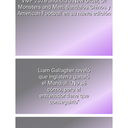
VMF 2026 anuncia a New Order, Of
Monsters and Men, Bandalos Chinos y
American Football en su nueva edición
Liam Gallagher reveló
que Inglaterra ganará
el Mundial: “No sé
cómo, pero el
entrenador tiene que
conseguirlo”