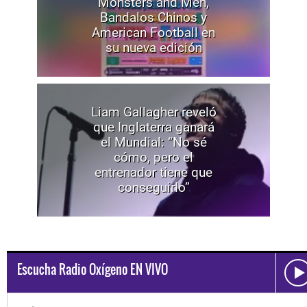
Monsters and Men,
Bandalos Chinos y
American Football en
su nueva edición
Liam Gallagher reveló
que Inglaterra ganará
el Mundial: “No sé
cómo, pero el
entrenador tiene que
conseguirlo”
Escucha Radio Oxígeno EN VIVO