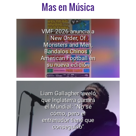
Mas en Música
VMF 2026 anuncia a
New Order, Of
Monsters and Men,
Bandalos Chinos y
American Football en
su nueva edición
Liam Gallagher reveló
que Inglaterra ganará
el Mundial: “No sé
cómo, pero el
entrenador tiene que
conseguirlo”