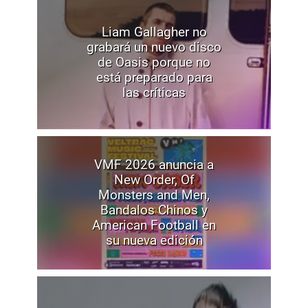
Liam Gallagher no
grabará un nuevo disco
de Oasis porque no
está preparado para
las críticas
VMF 2026 anuncia a
New Order, Of
Monsters and Men,
Bandalos Chinos y
American Football en
su nueva edición