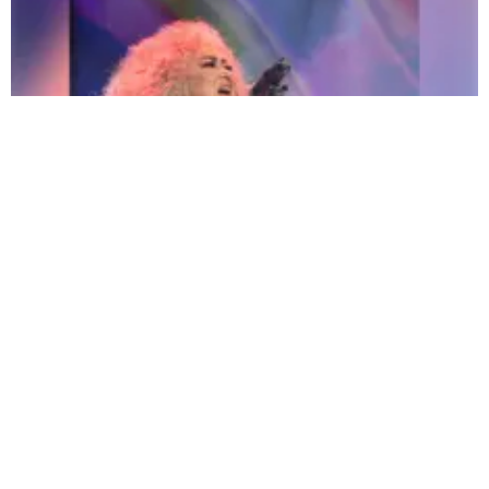
Amanda Miguel confirma su regreso a Perú: "¡Qué emoción volver a verlos!" |
Fuente:
Eva Ruiz |
Fotógrafo:
Eva Ruiz
Redacción Oxigeno
Viernes, 17 De Julio 2026 5:37 PM
Actualizado el 17 de julio del 2026 5:37 PM
Aunque aún faltan algunos meses para su esperada
llegada por primera vez al Perú, para su gran concierto
“
Él me mintió World Tour 2026”
, el próximo
21 de