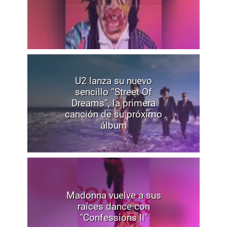
U2 lanza su nuevo
sencillo “Street Of
Dreams”, la primera
canción de su próximo
álbum
Madonna vuelve a sus
raíces dance con
"Confessions II"