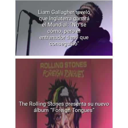
Liam Gallagher reveló
que Inglaterra ganará
el Mundial: “No sé
cómo, pero el
entrenador tiene que
conseguirlo”
The Rolling Stones presenta su nuevo
álbum “Foreign Tongues”