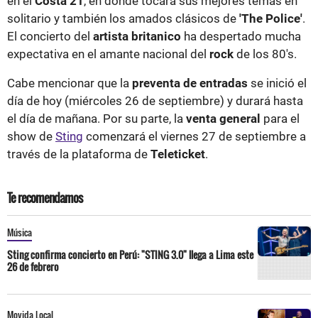
en el
Costa 21
, en donde tocará sus mejores temas en
solitario y también los amados clásicos de
'The Police'
.
El concierto del
artista britanico
ha despertado mucha
expectativa en el amante nacional del
rock
de los 80's.
Cabe mencionar que la
preventa de entradas
se inició el
día de hoy (miércoles 26 de septiembre) y durará hasta
el día de mañana. Por su parte, la
venta general
para el
show de
Sting
comenzará el viernes 27 de septiembre a
través de la plataforma de
Teleticket
.
Te recomendamos
Música
Sting confirma concierto en Perú: "STING 3.0" llega a Lima este
26 de febrero
Movida Local