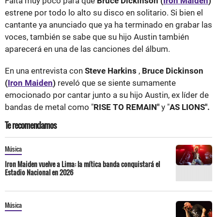
Falta muy poco para que
Bruce Dickinson (
Iron Maiden
)
estrene por todo lo alto su disco en solitario. Si bien el
cantante ya anunciado que ya ha terminado en grabar las
voces, también se sabe que su hijo Austin también
aparecerá en una de las canciones del álbum.
En una entrevista con
Steve Harkins
,
Bruce Dickinson
(
Iron Maiden
)
reveló que se siente sumamente
emocionado por cantar junto a su hijo Austin, ex líder de
bandas de metal como "
RISE TO REMAIN"
y "
AS LIONS".
Te recomendamos
Música
Iron Maiden vuelve a Lima: la mítica banda conquistará el
Estadio Nacional en 2026
Música