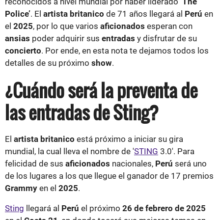
reconocidos a nivel mundial por haber liderado
‘The
Police’
. El
artista britanico
de 71 años llegará al
Perú
en
el
2025
, por lo que varios
aficionados
esperan con
ansias
poder adquirir sus
entradas
y disfrutar de su
concierto
. Por ende, en esta nota te dejamos todos los
detalles de su próximo
show
.
¿Cuándo será la preventa de
las entradas de Sting?
El
artista britanico
está próximo a iniciar su gira
mundial, la cual lleva el nombre de '
STING
3.0'. Para
felicidad de sus
aficionados
nacionales,
Perú
será uno
de los lugares a los que llegue el ganador de 17 premios
Grammy
en el
2025
.
Sting
llegará al
Perú
el próximo
26 de febrero de 2025