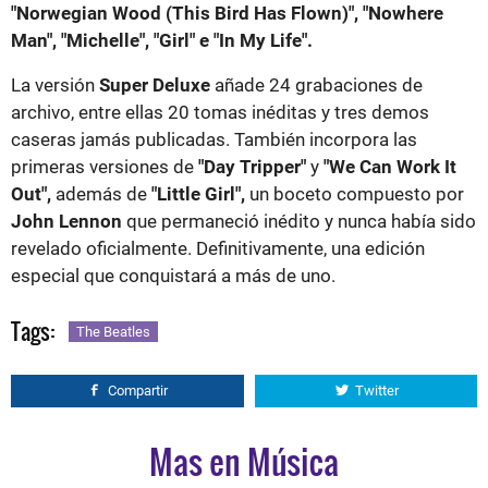
"Norwegian Wood (This Bird Has Flown)", "Nowhere
Man", "Michelle", "Girl" e "In My Life".
La versión
Super Deluxe
añade 24 grabaciones de
archivo, entre ellas 20 tomas inéditas y tres demos
caseras jamás publicadas. También incorpora las
primeras versiones de
"Day Tripper"
y
"We Can Work It
Out",
además de
"Little Girl",
un boceto compuesto por
John Lennon
que permaneció inédito y nunca había sido
revelado oficialmente. Definitivamente, una edición
especial que conquistará a más de uno.
Tags:
The Beatles
Compartir
Twitter
Mas en Música