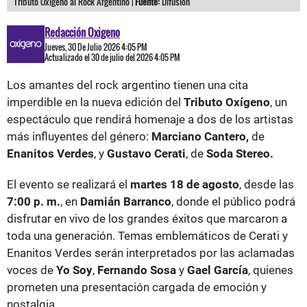
Tributo Oxígeno al Rock Argentino |
Fuente:
Difusión
Redacción Oxigeno
Jueves, 30 De Julio 2026 4:05 PM
Actualizado el 30 de julio del 2026 4:05 PM
Los amantes del rock argentino tienen una cita
imperdible en la nueva edición del
Tributo Oxígeno
, un
espectáculo que rendirá homenaje a dos de los artistas
más influyentes del género:
Marciano Cantero,
de
Enanitos Verdes
, y
Gustavo Cerati
, de
Soda Stereo.
El evento se realizará el
martes 18 de agosto
, desde las
7:00 p. m.
, en
Damián Barranco
, donde el público podrá
disfrutar en vivo de los grandes éxitos que marcaron a
toda una generación. Temas emblemáticos de Cerati y
Enanitos Verdes serán interpretados por las aclamadas
voces de
Yo Soy
,
Fernando Sosa
y
Gael García
, quienes
prometen una presentación cargada de emoción y
nostalgia.