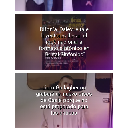
Difonía, Dalevuelta e
Inyectores llevan el
rock nacional a
formato sinfónico en
“Brutal Sinfónico”
Liam Gallagher no
grabará un nuevo disco
de Oasis porque no
está preparado para
las críticas