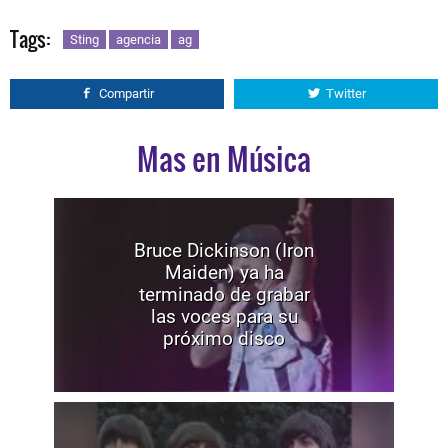
Tags:
Sting
agencia
ag
Compartir
Twitter
Mas en Música
Bruce Dickinson (Iron
Maiden) ya ha
terminado de grabar
las voces para su
próximo disco