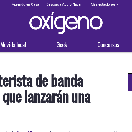
Más estaciones
Aprendo en Casa
Descarga AudioPlayer
Movida local
Geek
Concursos
terista de banda
a que lanzarán una
OXÍGENO EN TU CIUDAD
Arequipa
93.5