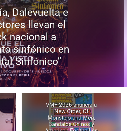
ía, Dalevuelta e
tores llevan el
ck nacional a
to sinfónico en
tal Sinfónico”
VMF 2026 anuncia a
New Order, Of
Monsters and Men,
Bandalos Chinos y
American Football en