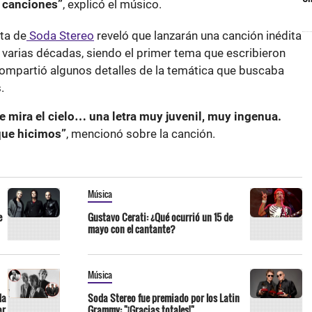
s canciones”
, explicó el músico.
sta de
Soda Stereo
reveló que lanzarán una canción inédita
varias décadas, siendo el primer tema que escribieron
ompartió algunos detalles de la temática que buscaba
.
ue mira el cielo… una letra muy juvenil, muy ingenua.
que hicimos”
, mencionó sobre la canción.
Música
e
Gustavo Cerati: ¿Qué ocurrió un 15 de
mayo con el cantante?
Música
da
Soda Stereo fue premiado por los Latin
ar
Grammy: "¡Gracias totales!"