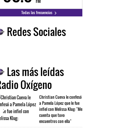
FM
FM
Todas las frecuencias
Redes Sociales
Las más leídas
Radio Oxígeno
Christian Cueva le confesó
a Pamela López que le fue
infiel con Melissa Klug: "Me
cuenta que tuvo
encuentros con ella"