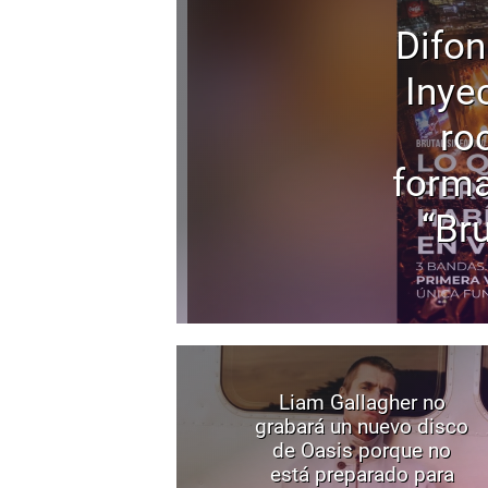
Difon
Inyec
ro
forma
“Bru
Liam Gallagher no
grabará un nuevo disco
de Oasis porque no
está preparado para