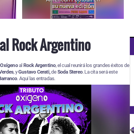
su nueva edición
al Rock Argentino
 Oxígeno
al
Rock Argentino
, el cual reunirá los grandes éxitos de
Verdes
, y
Gustavo Cerati,
de
Soda Stereo
. La cita será este
Barranco
. Aquí las entradas.​