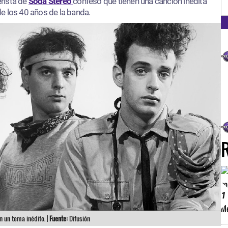
FM
erista de
Soda Stereo
confesó que tienen una canción inédita
e los 40 años de la banda.
1
n un tema inédito. |
Fuente:
Difusión