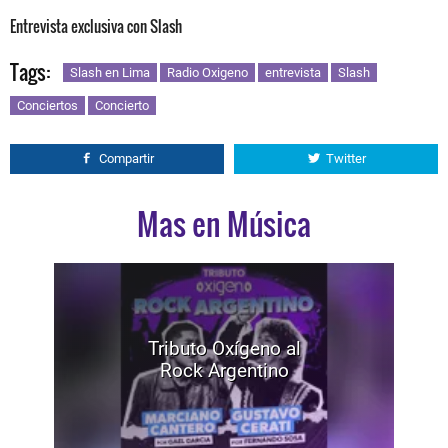
Entrevista exclusiva con Slash
Tags:
Slash en Lima
Radio Oxigeno
entrevista
Slash
Conciertos
Concierto
Compartir
Twitter
Mas en Música
Tributo Oxígeno al
Rock Argentino