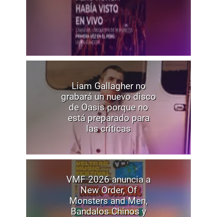
Liam Gallagher no
grabará un nuevo disco
de Oasis porque no
está preparado para
las críticas
VMF 2026 anuncia a
New Order, Of
Monsters and Men,
Bandalos Chinos y