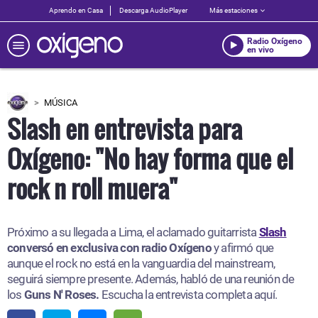
Aprendo en Casa
Descarga AudioPlayer
Más estaciones
Radio Oxígeno
en vivo
MÚSICA
Slash en entrevista para
Oxígeno: "No hay forma que el
rock n roll muera"
Próximo a su llegada a Lima, el aclamado guitarrista
Slash
conversó en exclusiva con radio Oxígeno
y afirmó que
aunque el rock no está en la vanguardia del mainstream,
seguirá siempre presente. Además, habló de una reunión de
los
Guns N' Roses.
Escucha la entrevista completa aquí.