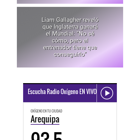
Liam Gallagher reveló
que Inglaterra ganará
el Mundial: “No sé
cómo, pero el
entrenador tiene que
conseguirlo”
Escucha Radio Oxígeno EN VIVO
OXÍGENO EN TU CIUDAD
Arequipa