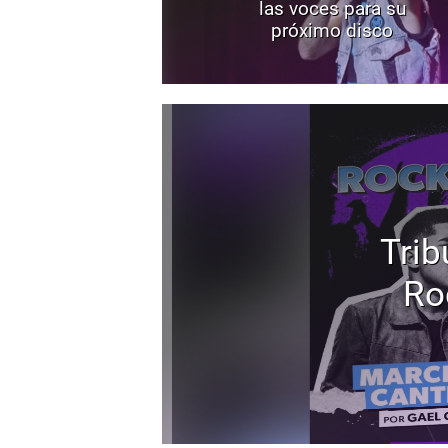
las voces para su
próximo disco
Trib
Ro