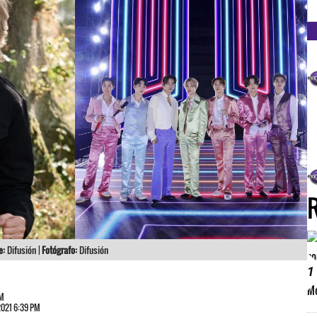
FM
e:
Difusión |
Fotógrafo:
Difusión
1
PM
2021 6:39 PM