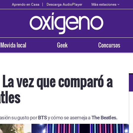
Más estaciones
Aprendo en Casa
Descarga AudioPlayer
Movida local
Geek
Concursos
 La vez que comparó a
tles
OXÍGENO EN TU CIUDAD
Arequipa
asión su gusto por
BTS
y cómo se asemeja a
93.5
The Beatles.