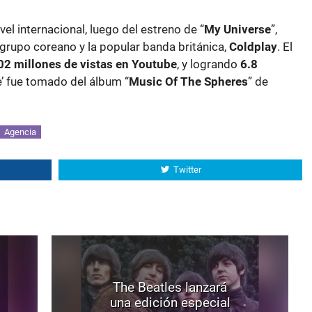
el internacional, luego del estreno de “
My Universe
”,
 grupo coreano y la popular banda británica,
Coldplay
. El
02 millones de vistas en Youtube
, y logrando
6.8
le’ fue tomado del álbum “
Music Of The Spheres
” de
Agencia
Twitter
The Beatles lanzará
una edición especial