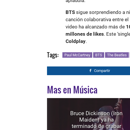
aplaudía.
BTS
sigue sorprendiendo a niv
canción colaborativa entre el
video ha alcanzado más de
1
millones de likes
. Este ‘sing
Coldplay
.
Tags:
Paul McCartney
BTS
The Beatles
Compartir
Mas en Música
Bruce Dickinson (Iron
Maiden) ya ha
terminado de grabar