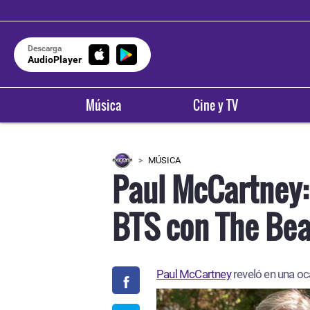
Descarga
AudioPlayer
Música
Cine y TV
MÚSICA
Paul McCartney:
BTS con The Bea
Paul McCartney
reveló en una oc