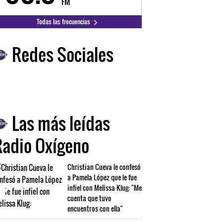
FM
FM
Todas las frecuencias
Redes Sociales
Las más leídas
Radio Oxígeno
Christian Cueva le confesó
a Pamela López que le fue
infiel con Melissa Klug: "Me
cuenta que tuvo
encuentros con ella"