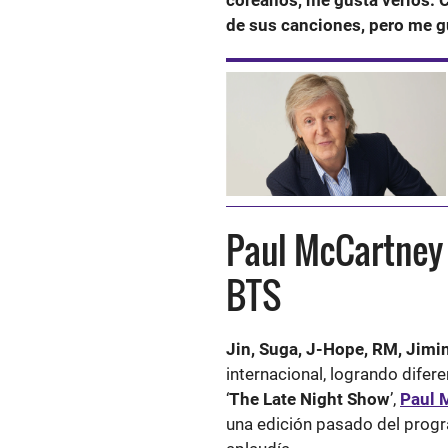
coreanos, me gusta verlos. 
de sus canciones, pero me g
Paul McCartney 
BTS
Jin, Suga, J-Hope, RM, Jimi
internacional, logrando dife
‘
The Late Night Show
’,
Paul 
una edición pasado del progr