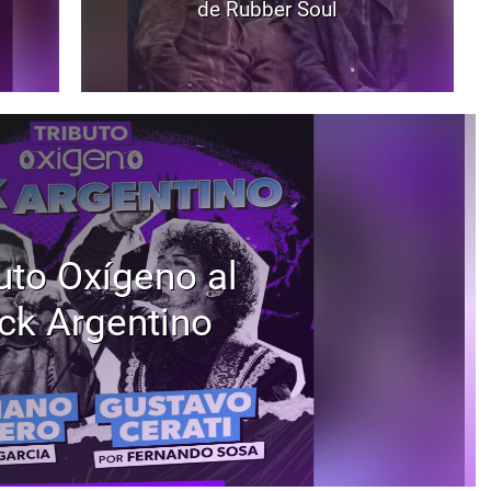
de Rubber Soul
uto Oxígeno al
ck Argentino