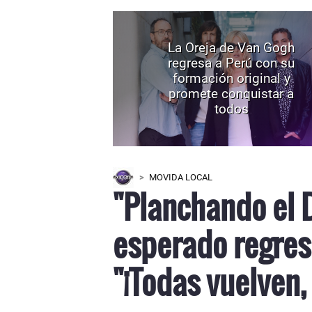
La Oreja de Van Gogh
regresa a Perú con su
formación original y
promete conquistar a
todos
MOVIDA LOCAL
"Planchando el 
esperado regres
"¡Todas vuelven,