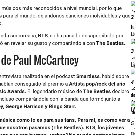
 músicos más reconocidos a nivel mundial, por lo que
s
para el mundo, dejándonos canciones inolvidables y que
2
o.
 banda surcoreana,
BTS
, no ha pasado desapercibido por
dó en revelar su gusto y comparándola con
The Beatles.
3
 de Paul McCartney
 entrevista realizada en el podcast
Smartless
, habló sobre
4
habían conseguido el premio a
Artista pop/rock del año
ic Awards.
El legendario músico de
The Beatles
declaró
incluso comparándola con la banda que formó junto a
, George Harrison y Ringo Starr.
música como lo es para sus fans. Para mí, es como ver a
5
que nosotros pasamos (The Beatles). BTS, los jóvenes