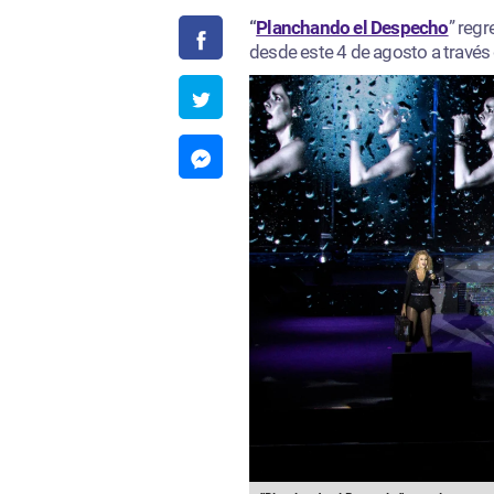
“
Planchando el Despecho
” regr
desde este 4 de agosto a través