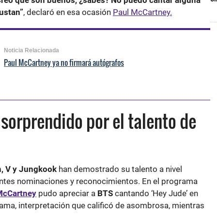
Creo que son buenos, ¿sabes? No puedo cantar alguna
ustan”
, declaró en esa ocasión
Paul McCartney.
Noticia Relacionada
Paul McCartney ya no firmará autógrafos
sorprendido por el talento de
n, V y Jungkook
han demostrado su talento a nivel
rentes nominaciones y reconocimientos. En el programa
McCartney
pudo apreciar a
BTS
cantando ‘Hey Jude’ en
ama, interpretación que calificó de asombrosa, mientras