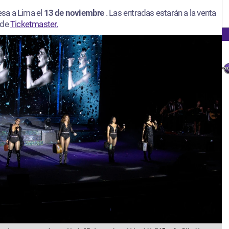
esa a Lima el
13 de noviembre
. Las entradas estarán a la venta
 de
Ticketmaster.