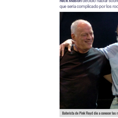
Nick Mason
decidió hablar sobre 
que sería complicado por los ro
Baterista de Pink Floyd dio a conocer las 