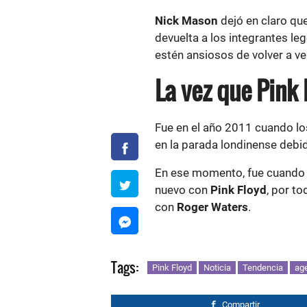
Nick Mason
dejó en claro qu
devuelta a los integrantes l
estén ansiosos de volver a ve
La vez que Pink 
Fue en el año 2011 cuando lo
en la parada londinense debi
En ese momento, fue cuando
nuevo con
Pink Floyd
, por t
con
Roger Waters
.
Tags:
Pink Floyd
Noticia
Tendencia
ag
Compartir