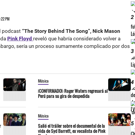
2
1:22 PM
el podcast
“The Story Behind The Song”, Nick Mason
anda
Pink Floyd
reveló que habría considerado volver a
embargo, sería un proceso sumamente complicado por dos
3
Música
4
¡CONFIRMADO!: Roger Waters regresará al
Perú para su gira de despedida
Música
5
r
Salió el tráiler sobre el documental de la
vida de Syd Barrett, ex vocalista de Pink