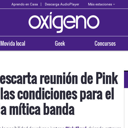
Más estaciones
Aprendo en Casa
Descarga AudioPlayer
Movida local
Geek
Concursos
escarta reunión de Pink
 las condiciones para el
OXÍGENO EN TU CIUDAD
Arequipa
la mítica banda
93.5