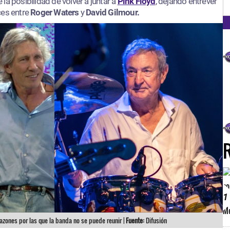
FM
la posibilidad de volver a juntar a
Pink Floyd
, dejando entrever
ces entre
Roger Waters
y
David Gilmour.
1
razones por las que la banda no se puede reunir |
Fuente:
Difusión