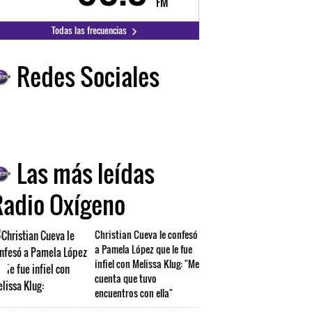
FM
FM
Todas las frecuencias
Redes Sociales
Las más leídas
Radio Oxígeno
Christian Cueva le confesó
a Pamela López que le fue
infiel con Melissa Klug: "Me
cuenta que tuvo
encuentros con ella"