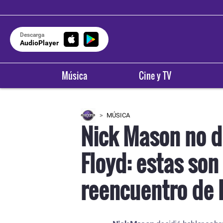
Descarga
AudioPlayer
Música
Cine y TV
MÚSICA
Nick Mason no d
Floyd: estas son
reencuentro de 