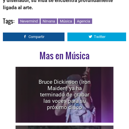
y diseñador, su vida se encuentra profundamente
ligada al arte.
Tags:
Nevermind
Nirvana
Música
Agencia
Compartir
Twitter
Mas en Música
Bruce Dickinson (Iron
Maiden) ya ha
terminado de grabar
las voces para su
próximo disco