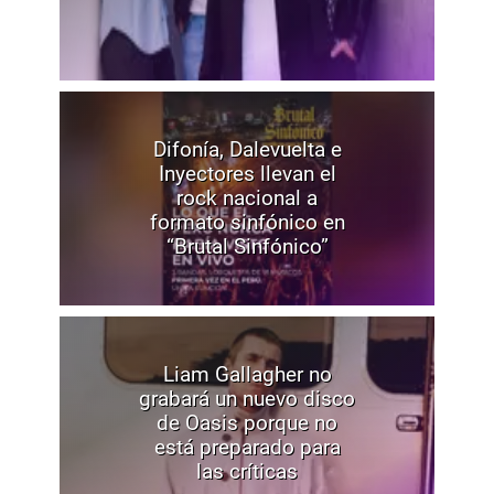
Difonía, Dalevuelta e
Inyectores llevan el
rock nacional a
formato sinfónico en
“Brutal Sinfónico”
Liam Gallagher no
grabará un nuevo disco
de Oasis porque no
está preparado para
las críticas