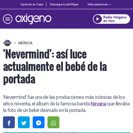
Aprendo en Casa
Descarga AudioPlayer
Más estaciones
Radio Oxígeno
en vivo
MÚSICA
'Nevermind': así luce
actualmente el bebé de la
portada
'Nevermind' fue una de las producciones más icónicas de los
años noventa, el álbum de la famosa banda
Nirvana
que llevaba
la foto de un bebé desnudo en la portada.