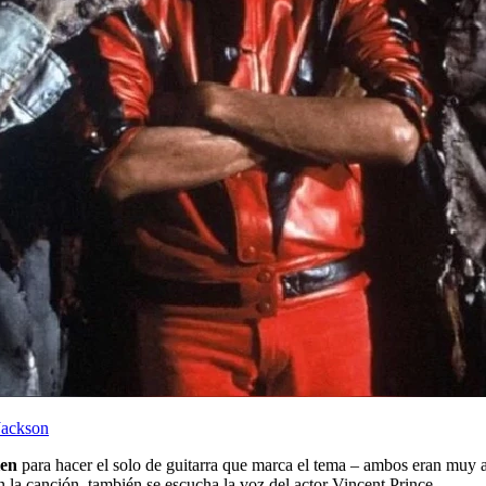
 Jackson
len
para hacer el solo de guitarra que marca el tema – ambos eran muy 
n la canción, también se escucha la voz del actor Vincent Prince.