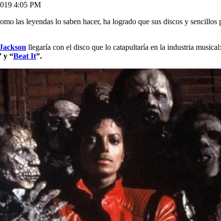
 2019 4:05 PM
como las leyendas lo saben hacer, ha logrado que sus discos y sencillos 
 Jackson
llegaría con el disco que lo catapultaría en la industria musical:
 y “
Beat It
”.