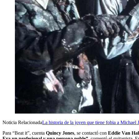
Noticia Relacionada
La historia de la joven que tiene fobia a Michael
Para “Beat it”, cuenta
Quincy Jones
, se contactó con
Eddie Van Ha
Era un profesional y una persona noble”,
comentó el guitarrista. E