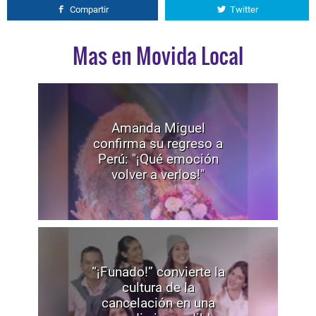
Compartir
Twitter
Mas en Movida Local
Amanda Miguel
confirma su regreso a
Perú: "¡Qué emoción
volver a verlos!"
“¡Funado!” convierte la
cultura de la
cancelación en una