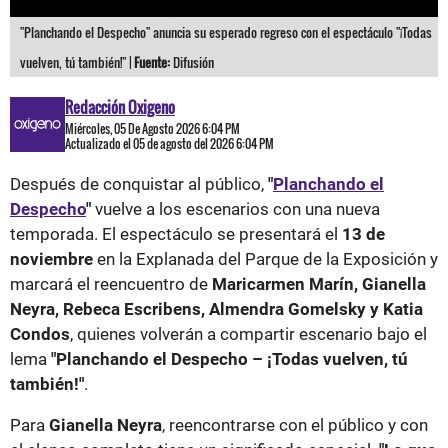
"Planchando el Despecho" anuncia su esperado regreso con el espectáculo "¡Todas
vuelven, tú también!" |
Fuente:
Difusión
Redacción Oxigeno
Miércoles, 05 De Agosto 2026 6:04 PM
Actualizado el 05 de agosto del 2026 6:04 PM
Después de conquistar al público,
"
Planchando el
Despecho
"
vuelve a los escenarios con una nueva
temporada. El espectáculo se presentará el
13 de
noviembre
en la Explanada del Parque de la Exposición y
marcará el reencuentro de
Maricarmen Marín, Gianella
Neyra, Rebeca Escribens, Almendra Gomelsky y Katia
Condos
, quienes volverán a compartir escenario bajo el
lema
"Planchando el Despecho – ¡Todas vuelven, tú
también!"
.
Para
Gianella Neyra
, reencontrarse con el público y con