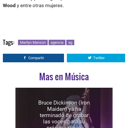
Wood
y entre otras mujeres.
Tags:
Marilyn Manson
agencia
ag
Compartir
Twitter
Mas en Música
Bruce Dickinson (Iron
Maiden) ya ha
terminado de grabar
las voces para su
próximo disco