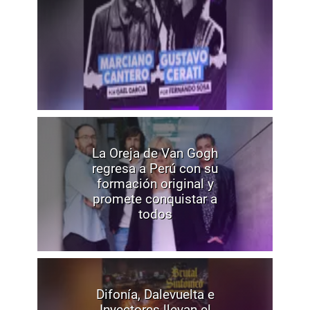
La Oreja de Van Gogh
regresa a Perú con su
formación original y
promete conquistar a
todos
Difonía, Dalevuelta e
Inyectores llevan el