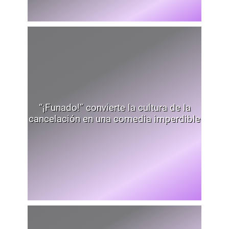
“¡Funado!” convierte la cultura de la
cancelación en una comedia imperdible