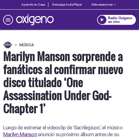
Aprendo en Casa
Descarga AudioPlayer
Más estaciones
Radio Oxígeno
en vivo
MÚSICA
Marilyn Manson sorprende a
fanáticos al confirmar nuevo
disco titulado ‘One
Assassination Under God-
Chapter 1’
Luego de estrenar el videoclip de ‘Sacrilegiuos’, el músico
Marilyn Manson
anunció su próximo álbum antes de su