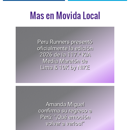
Mas en Movida Local
Peru Runners presentó
oficialmente la edición
2026 de la 117.ª KIA
Media Maratón de
Lima & 10K by NIKE
Amanda Miguel
confirma su regreso a
Perú: "¡Qué emoción
volver a verlos!"