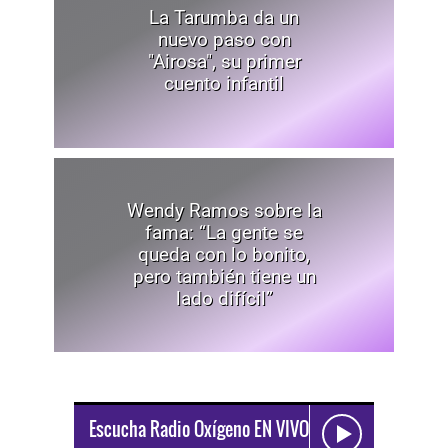
La Tarumba da un
nuevo paso con
"Airosa", su primer
cuento infantil
Wendy Ramos sobre la
fama: “La gente se
queda con lo bonito,
pero también tiene un
lado difícil”
Escucha Radio Oxígeno EN VIVO