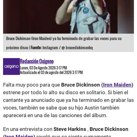
Bruce Dickinson (Iron Maiden) ya ha terminado de grabar las voces para su
próximo disco |
Fuente:
Instagram / @ brucedickinsonhq
Redacción Oxigeno
Lunes, 03 De Agosto 2026 3:17 PM
Actualizado el 03 de agosto del 2026 3:17 PM
Falta muy poco para que
Bruce Dickinson (
Iron Maiden
)
estrene por todo lo alto su disco en solitario. Si bien el
cantante ya anunciado que ya ha terminado en grabar las
voces, también se sabe que su hijo Austin también
aparecerá en una de las canciones del álbum.
En una entrevista con
Steve Harkins
,
Bruce Dickinson
(
Iron Maiden
)
reveló que se siente sumamente