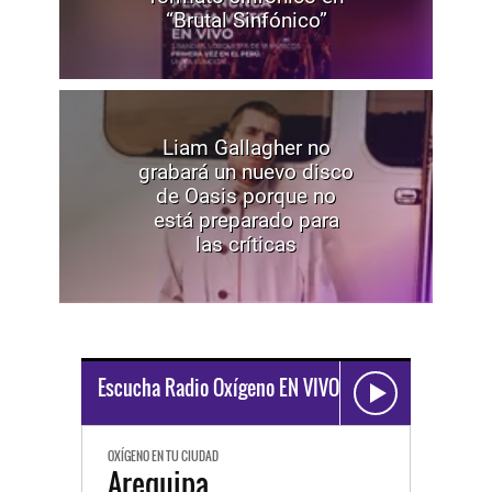
“Brutal Sinfónico”
Liam Gallagher no
grabará un nuevo disco
de Oasis porque no
está preparado para
las críticas
Escucha Radio Oxígeno EN VIVO
OXÍGENO EN TU CIUDAD
Arequipa