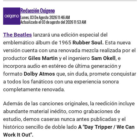
Redacción Oxigeno
Lunes, 03 De Agosto 2026 11:46 AM
Actualizado el 03 de agosto del 2026 11:53 AM
The Beatles
lanzará una edición especial del
emblemático álbum de 1965
Rubber Soul.
Esta nueva
versión cuenta con una renovada mezcla realizada por el
productor
Giles Martin
y el ingeniero
Sam Okell
, e
incorpora audio en estéreo de última generación y
formato
Dolby Atmos
que, sin duda, promete conquistar
a todos los fanáticos con una experiencia sonora
completamente renovada.
Además de las canciones originales, la reedición incluye
abundante material inédito, como grabaciones de
estudio, demos caseras nunca antes publicadas y el
histórico sencillo de doble lado
A "Day Tripper / We Can
Work It Out".