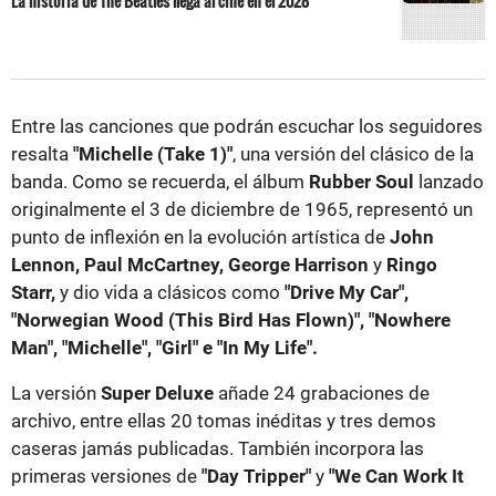
La historia de The Beatles llega al cine en el 2028
Entre las canciones que podrán escuchar los seguidores
resalta
"Michelle (Take 1)"
, una versión del clásico de la
banda. Como se recuerda, el álbum
Rubber Soul
lanzado
originalmente el 3 de diciembre de 1965, representó un
punto de inflexión en la evolución artística de
John
Lennon, Paul McCartney, George Harrison
y
Ringo
Starr,
y dio vida a clásicos como
"Drive My Car",
"Norwegian Wood (This Bird Has Flown)", "Nowhere
Man", "Michelle", "Girl" e "In My Life".
La versión
Super Deluxe
añade 24 grabaciones de
archivo, entre ellas 20 tomas inéditas y tres demos
caseras jamás publicadas. También incorpora las
primeras versiones de
"Day Tripper"
y
"We Can Work It