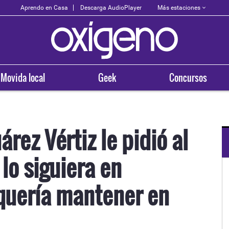
Más estaciones
Aprendo en Casa
Descarga AudioPlayer
Movida local
Geek
Concursos
rez Vértiz le pidió al
lo siguiera en
OXÍGENO EN TU CIUDAD
Arequipa
quería mantener en
93.5