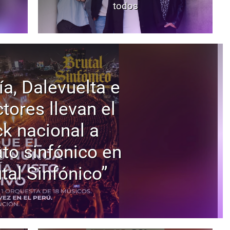
todos
ía, Dalevuelta e
tores llevan el
ck nacional a
to sinfónico en
tal Sinfónico”