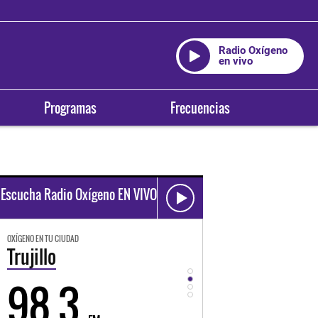
Radio Oxígeno
en vivo
Programas
Frecuencias
Escucha Radio Oxígeno EN VIVO
OXÍGENO EN TU CIUDAD
OXÍGENO EN TU CIUDAD
Trujillo
Huancayo
98.3
94.3