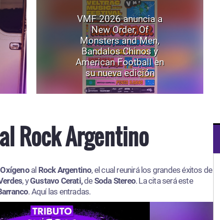
VMF 2026 anuncia a
New Order, Of
Monsters and Men,
Bandalos Chinos y
American Football en
su nueva edición
al Rock Argentino
 Oxígeno
al
Rock Argentino
, el cual reunirá los grandes éxitos de
Verdes
, y
Gustavo Cerati,
de
Soda Stereo
. La cita será este
Barranco
. Aquí las entradas.​