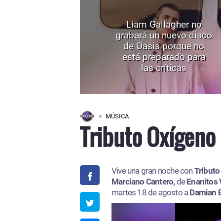
Liam Gallagher no
grabará un nuevo disco
de Oasis porque no
está preparado para
las críticas
MÚSICA
Tributo Oxígeno 
Vive una gran noche con
Tributo
Marciano Cantero,
de
Enanitos 
martes 18 de agosto a
Damian 