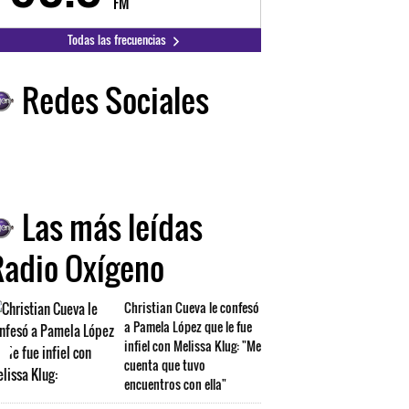
FM
FM
Todas las frecuencias
Redes Sociales
Las más leídas
Radio Oxígeno
Christian Cueva le confesó
a Pamela López que le fue
infiel con Melissa Klug: "Me
cuenta que tuvo
encuentros con ella"