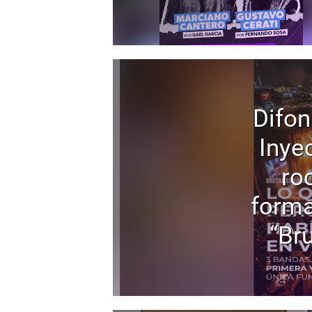
Difon
Inyec
ro
forma
“Bru