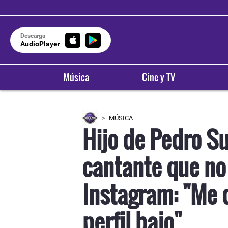
Descarga
AudioPlayer
Música
Cine y TV
MÚSICA
Hijo de Pedro Suá
cantante que no 
Instagram: "Me 
perfil bajo"