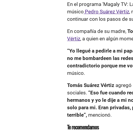
En el programa ‘Magaly TV: L
músico
Pedro Suárez Vértiz
,
continuar con los pasos de s
En compañía de su madre,
To
Vértiz
, a quien en algún mome
“Yo llegué a pedirle a mi pa
no me bombardeen las redes 
contradictorio porque me voy
músico.
Tomás Suárez Vértiz
agregó 
sociales.
“Eso fue cuando rec
hermanos y yo le dije a mi 
solo para mi. Eran privadas, 
terrible”,
mencionó.
Te recomendamos