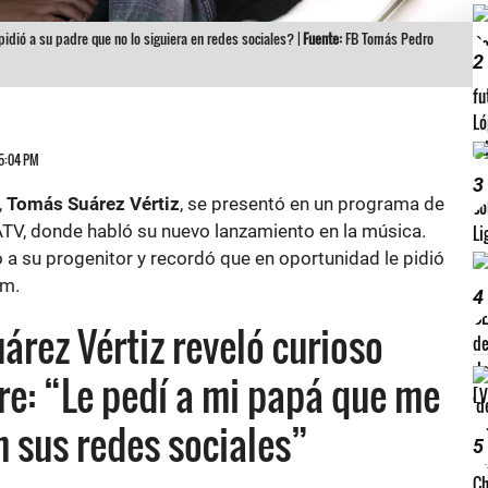
 pidió a su padre que no lo siguiera en redes sociales? |
Fuente:
FB Tomás Pedro
2
 5:04 PM
3
,
Tomás Suárez Vértiz
, se presentó en un programa de
ATV, donde habló su nuevo lanzamiento en la música.
a su progenitor y recordó que en oportunidad le pidió
am.
4
árez Vértiz reveló curioso
re: “Le pedí a mi papá que me
n sus redes sociales”
5