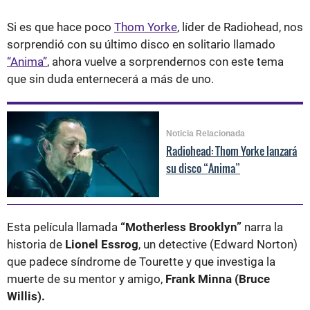
Si es que hace poco
Thom Yorke
, líder de Radiohead, nos
sorprendió con su último disco en solitario llamado
“Anima”
, ahora vuelve a sorprendernos con este tema
que sin duda enternecerá a más de uno.
Noticia Relacionada
Radiohead: Thom Yorke lanzará
su disco “Anima”
Esta película llamada
“Motherless Brooklyn”
narra la
historia de
Lionel Essrog
, un detective (Edward Norton)
que padece síndrome de Tourette y que investiga la
muerte de su mentor y amigo,
Frank Minna (Bruce
Willis).