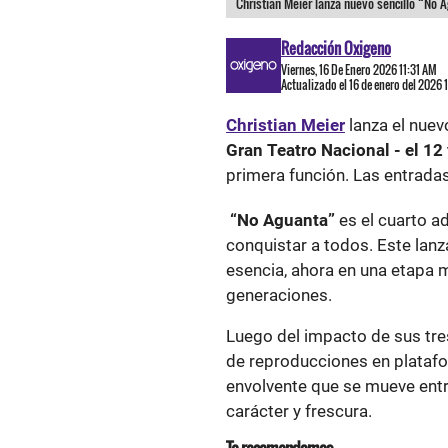
Christian Meier lanza nuevo sencillo “No A
Redacción Oxigeno
Viernes, 16 De Enero 2026 11:31 AM
Actualizado el 16 de enero del 2026 
Christian Meier
lanza el nuev
Gran Teatro
Nacional - el 12
primera función. Las entradas
“No Aguanta”
es el cuarto 
conquistar a todos.
Este lan
esencia, ahora en una etapa
generaciones.
Luego del impacto de sus tre
de reproducciones en platafo
envolvente que se mueve entre
carácter y frescura.