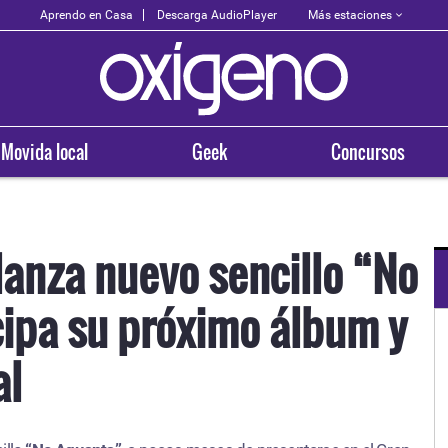
Más estaciones
Aprendo en Casa
Descarga AudioPlayer
Movida local
Geek
Concursos
lanza nuevo sencillo “No
cipa su próximo álbum y
OXÍGENO EN TU CIUDAD
Arequipa
al
93.5