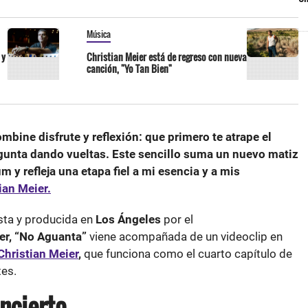
Música
 y
Christian Meier está de regreso con nueva
canción, "Yo Tan Bien"
bine disfrute y reflexión: que primero te atrape el
gunta dando vueltas. Este sencillo suma un nuevo matiz
m y refleja una etapa fiel a mi esencia y a mis
ian Meier.
sta y producida en
Los Ángeles
por el
er, “No Aguanta”
viene acompañada de un videoclip en
Christian Meier
,
que funciona como el cuarto capítulo de
tes.
ncierto