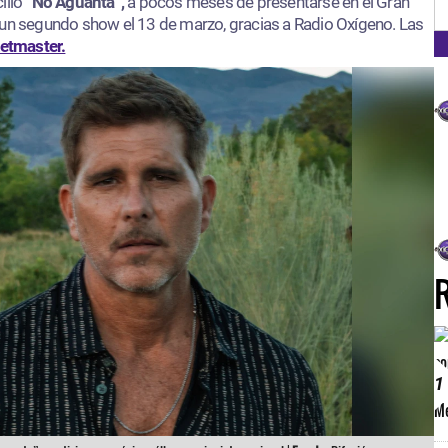
FM
illo
“No Aguanta”,
a pocos meses de presentarse en el Gran
 un segundo show el 13 de marzo, gracias a Radio Oxígeno. Las
etmaster.
1