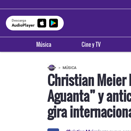
Descarga
AudioPlayer
Música
Cine y TV
MÚSICA
Christian Meier 
Aguanta” y anti
gira internacion