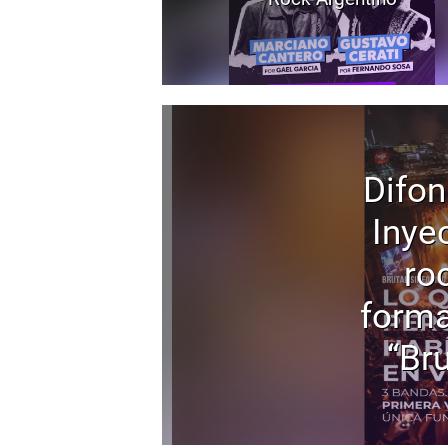
Difon
Inyec
ro
forma
“Bru