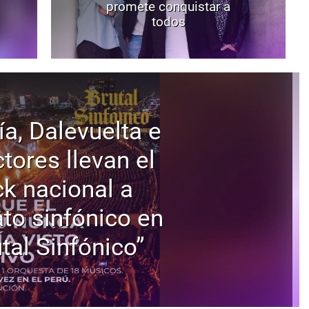
promete conquistar a
todos
ía, Dalevuelta e
tores llevan el
ck nacional a
to sinfónico en
tal Sinfónico”