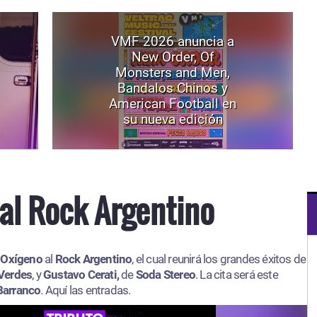
VMF 2026 anuncia a
New Order, Of
Monsters and Men,
Bandalos Chinos y
American Football en
su nueva edición
al Rock Argentino
 Oxígeno
al
Rock Argentino
, el cual reunirá los grandes éxitos de
Verdes
, y
Gustavo Cerati,
de
Soda Stereo
. La cita será este
Barranco
. Aquí las entradas.​