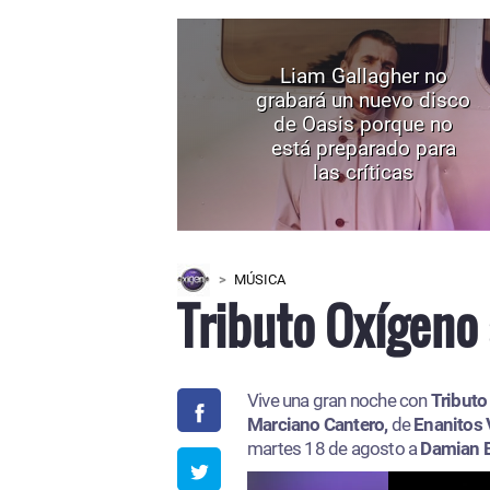
Liam Gallagher no
grabará un nuevo disco
de Oasis porque no
está preparado para
las críticas
MÚSICA
Tributo Oxígeno 
Vive una gran noche con
Tributo
Marciano Cantero,
de
Enanitos 
martes 18 de agosto a
Damian 