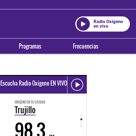
Radio Oxígeno
en vivo
Programas
Frecuencias
Escucha Radio Oxígeno EN VIVO
OXÍGENO EN TU CIUDAD
OXÍGENO EN TU CIUDAD
Trujillo
Huancayo
98.3
94.3