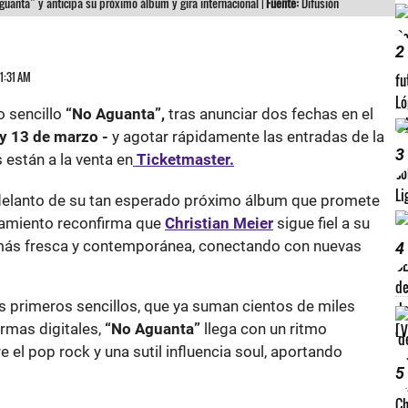
guanta” y anticipa su próximo álbum y gira internacional |
Fuente:
Difusión
2
11:31 AM
o sencillo
“No Aguanta”,
tras anunciar dos fechas en el
 y 13 de marzo -
y agotar rápidamente las entradas de la
3
 están a la venta en
Ticketmaster.
adelanto de su tan esperado próximo álbum que promete
zamiento reconfirma que
Christian Meier
sigue fiel a su
 más fresca y contemporánea, conectando con nuevas
4
s primeros sencillos, que ya suman cientos de miles
rmas digitales,
“No Aguanta”
llega con un ritmo
 el pop rock y una sutil influencia soul, aportando
5