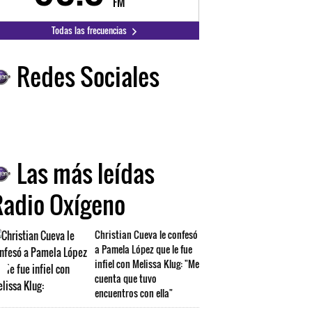
FM
FM
Todas las frecuencias
Redes Sociales
Las más leídas
Radio Oxígeno
Christian Cueva le confesó
a Pamela López que le fue
infiel con Melissa Klug: "Me
cuenta que tuvo
encuentros con ella"