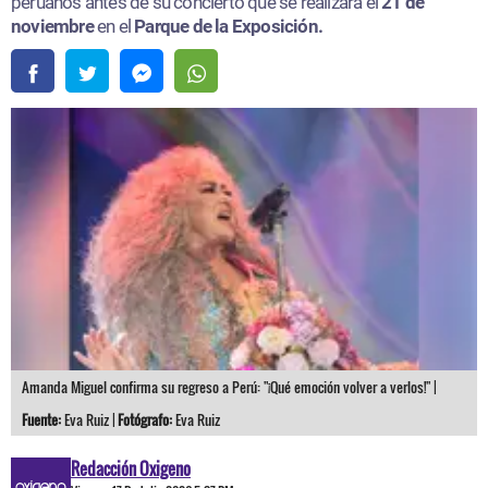
peruanos antes de su concierto que se realizará el
21 de
noviembre
en el
Parque de la Exposición.
Amanda Miguel confirma su regreso a Perú: "¡Qué emoción volver a verlos!" |
Fuente:
Eva Ruiz |
Fotógrafo:
Eva Ruiz
Redacción Oxigeno