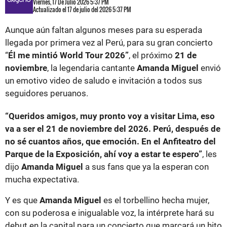
Viernes, 17 De Julio 2026 5:37 PM
Actualizado el 17 de julio del 2026 5:37 PM
Aunque aún faltan algunos meses para su esperada
llegada por primera vez al Perú, para su gran concierto
“
Él me mintió World Tour 2026”
, el próximo
21 de
noviembre
, la legendaria cantante
Amanda Miguel
envió
un emotivo video de saludo e invitación a todos sus
seguidores peruanos.
“Queridos amigos, muy pronto voy a visitar Lima, eso
va a ser el 21 de noviembre del 2026. Perú, después de
no sé cuantos años, que emoción. En el Anfiteatro del
Parque de la Exposición, ahí voy a estar te espero”
, les
dijo
Amanda Miguel
a sus fans que ya la esperan con
mucha expectativa.
Y es que
Amanda Miguel
es el torbellino hecha mujer,
con su poderosa e inigualable voz, la intérprete hará su
debut en la capital para un concierto que marcará un hito