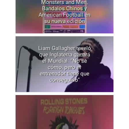
Monsters and Men,
Bandalos Chinos y
American Football en
su nueva edición
Liam Gallagher reveló
que Inglaterra ganará
el Mundial: “No sé
cómo, pero el
entrenador tiene que
conseguirlo”