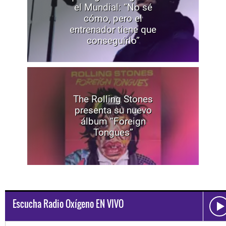
el Mundial: “No sé
cómo, pero el
entrenador tiene que
conseguirlo”
The Rolling Stones
presenta su nuevo
álbum “Foreign
Tongues”
Escucha Radio Oxígeno EN VIVO