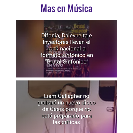
Mas en Música
Difonía, Dalevuelta e
Inyectores llevan el
rock nacional a
formato sinfónico en
“Brutal Sinfónico”
Liam Gallagher no
grabará un nuevo disco
de Oasis porque no
está preparado para
las críticas