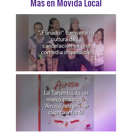
Mas en Movida Local
“¡Funado!” convierte la
cultura de la
cancelación en una
comedia imperdible
La Tarumba da un
nuevo paso con
"Airosa", su primer
cuento infantil