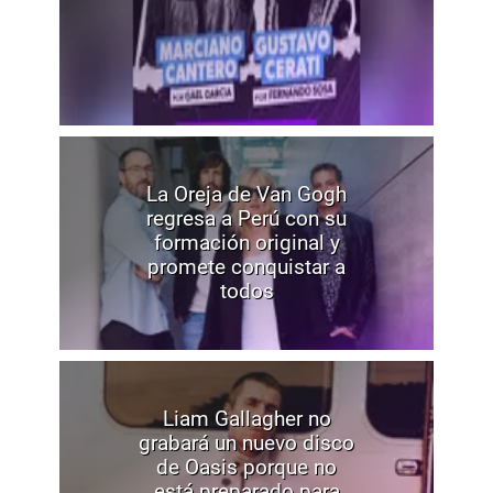
La Oreja de Van Gogh
regresa a Perú con su
formación original y
promete conquistar a
todos
Liam Gallagher no
grabará un nuevo disco
de Oasis porque no
está preparado para