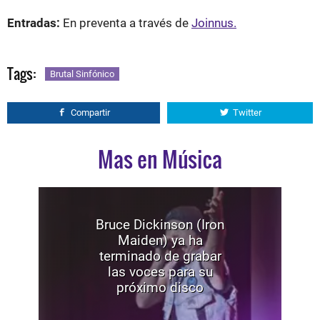
Entradas:
En preventa a través de
Joinnus.
Tags:
Brutal Sinfónico
Compartir
Twitter
Mas en Música
Bruce Dickinson (Iron
Maiden) ya ha
terminado de grabar
las voces para su
próximo disco