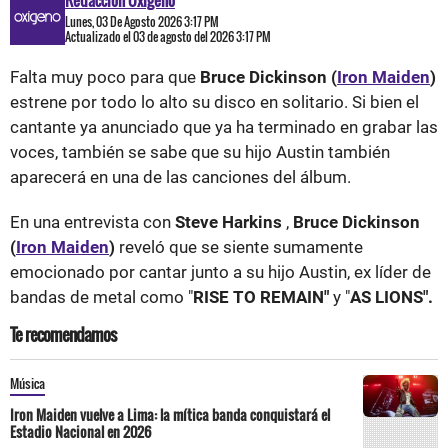
Redacción Oxigeno
Lunes, 03 De Agosto 2026 3:17 PM
Actualizado el 03 de agosto del 2026 3:17 PM
Falta muy poco para que
Bruce Dickinson (
Iron Maiden
)
estrene por todo lo alto su disco en solitario. Si bien el
cantante ya anunciado que ya ha terminado en grabar las
voces, también se sabe que su hijo Austin también
aparecerá en una de las canciones del álbum.
En una entrevista con
Steve Harkins
,
Bruce Dickinson
(
Iron Maiden
)
reveló que se siente sumamente
emocionado por cantar junto a su hijo Austin, ex líder de
bandas de metal como "
RISE TO REMAIN"
y "
AS LIONS".
Te recomendamos
Música
Iron Maiden vuelve a Lima: la mítica banda conquistará el
Estadio Nacional en 2026