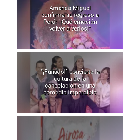
Amanda Miguel
confirma su regreso a
Perú: "¡Qué emoción
volver a verlos!"
“¡Funado!” convierte la
cultura de la
cancelación en una
comedia imperdible