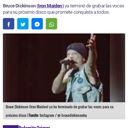
Bruce Dickinson (
Iron Maiden
)
ya terminó de grabar las voces
para su próximo disco que promete conquista a todos.
Bruce Dickinson (Iron Maiden) ya ha terminado de grabar las voces para su
próximo disco |
Fuente:
Instagram / @ brucedickinsonhq