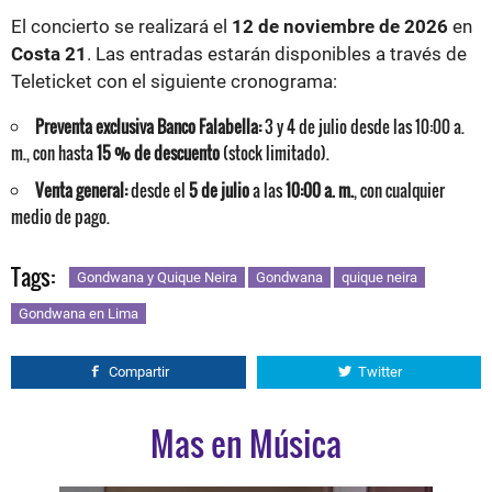
El concierto se realizará el
12 de noviembre de 2026
en
Costa 21
. Las entradas estarán disponibles a través de
Teleticket con el siguiente cronograma:
Preventa exclusiva Banco Falabella:
3 y 4 de julio desde las 10:00 a.
m., con hasta
15 % de descuento
(stock limitado).
Venta general:
desde el
5 de julio
a las
10:00 a. m.
, con cualquier
medio de pago.
Tags:
Gondwana y Quique Neira
Gondwana
quique neira
Gondwana en Lima
Compartir
Twitter
Mas en Música