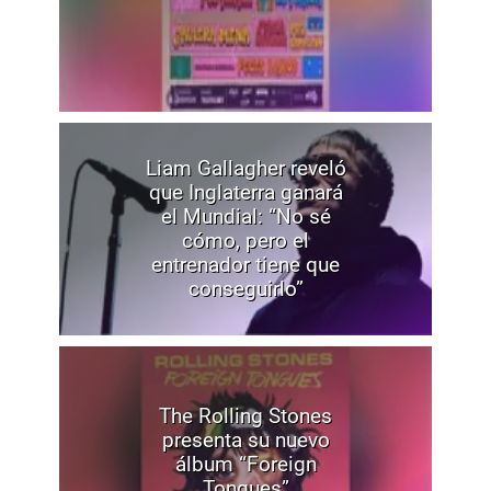
Liam Gallagher reveló
que Inglaterra ganará
el Mundial: “No sé
cómo, pero el
entrenador tiene que
conseguirlo”
The Rolling Stones
presenta su nuevo
álbum “Foreign
Tongues”