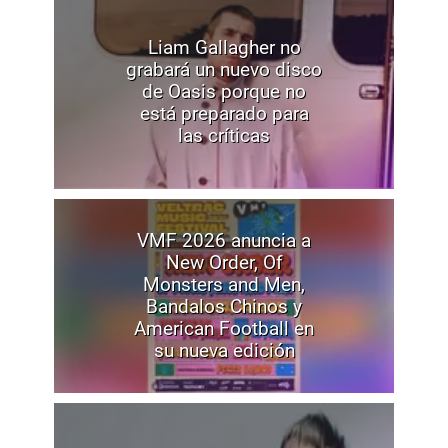
Liam Gallagher no
grabará un nuevo disco
de Oasis porque no
está preparado para
las críticas
VMF 2026 anuncia a
New Order, Of
Monsters and Men,
Bandalos Chinos y
American Football en
su nueva edición