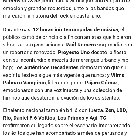
Marcos
el
28 de junio
para vivir una jornada cargada de
emoción y grandes recuerdos junto a las bandas que
marcaron la historia del rock en castellano.
Durante casi
12 horas ininterrumpidas de música
, el
público cantó de principio a fin con artistas que hicieron
vibrar varias generaciones.
Raúl Romero
sorprendió con
un repertorio renovado;
Proyecto Uno
desató la fiesta
con su inconfundible mezcla de merengue urbano y hip
hop;
Los Auténticos Decadentes
demostraron que su
espíritu festivo sigue más vigente que nunca; y
Vilma
Palma e Vampiros
, liderados por el
Pájaro Gómez
,
emocionaron con una voz intacta y una colección de
himnos que desataron la ovación de los asistentes.
El talento nacional también brilló con fuerza.
Zen, LBD,
Río, Daniel F, 6 Voltios, Los Primos y Agi-TC
reafirmaron su legado sobre el escenario, interpretando
los éxitos que han acompañado a miles de peruanos y