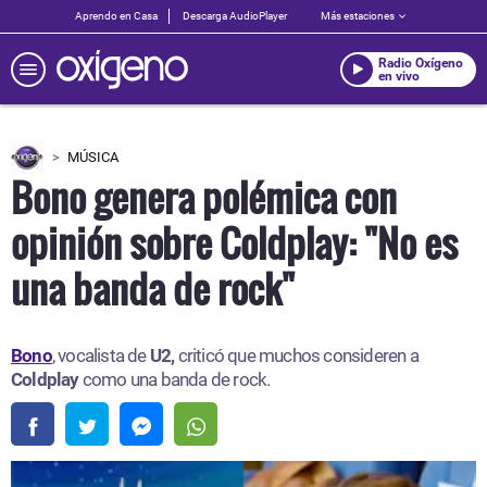
Aprendo en Casa
Descarga AudioPlayer
Más estaciones
Radio Oxígeno
en vivo
MÚSICA
Bono genera polémica con
opinión sobre Coldplay: "No es
una banda de rock"
Bono
, vocalista de
U2,
criticó que muchos consideren a
Coldplay
como una banda de rock.