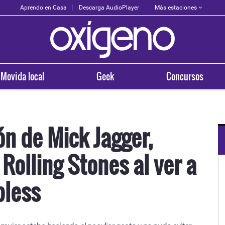
Más estaciones
Aprendo en Casa
Descarga AudioPlayer
Movida local
Geek
Concursos
ión de Mick Jagger,
 Rolling Stones al ver a
OXÍGENO EN TU CIUDAD
Arequipa
pless
93.5