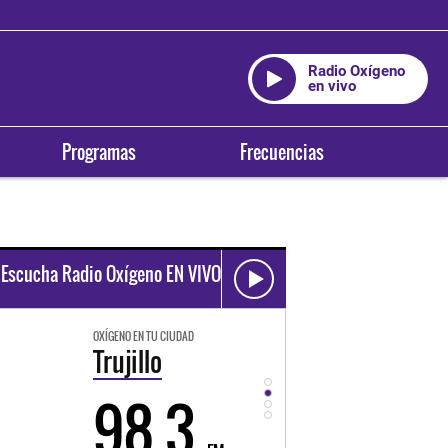
Radio Oxígeno
en vivo
Programas
Frecuencias
Escucha Radio Oxígeno EN VIVO
OXÍGENO EN TU CIUDAD
OXÍGENO EN TU CIUDAD
Trujillo
Huancayo
98.3
94.3