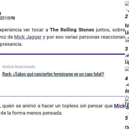
M
2
2022 1:19 PM
xperiencia ver tocar a
The Rolling Stones
juntos, sobre
 voz de
Mick Jagger
y por eso varias personas reaccionan
 presencia.
3
Noticia Relacionada
Rock: ¿Sabes qué conciertos terminaron en un caos total?
4
, quien se animó a hacer un topless sin pensar que
Mick
ía de la forma menos pensada.
5