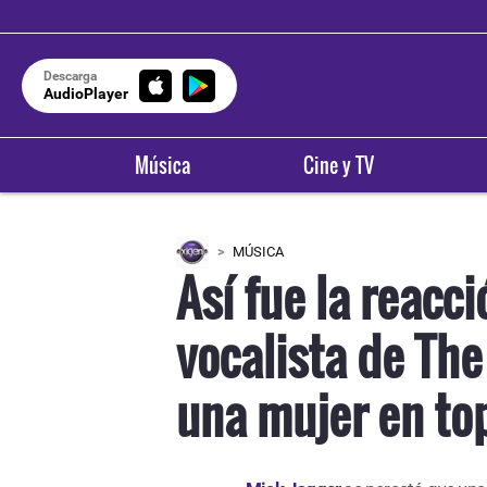
Descarga
AudioPlayer
Música
Cine y TV
MÚSICA
Así fue la reacc
vocalista de The
una mujer en to