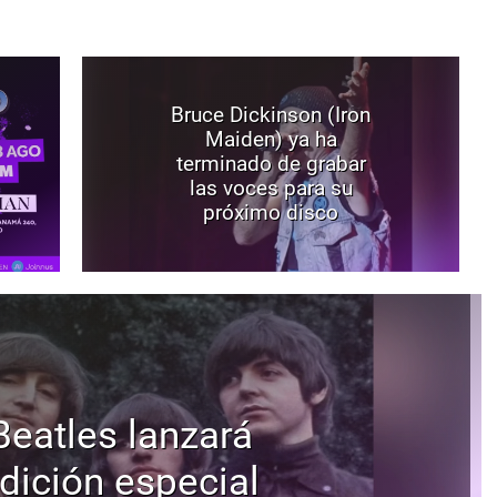
Bruce Dickinson (Iron
Maiden) ya ha
terminado de grabar
las voces para su
próximo disco
Beatles lanzará
dición especial