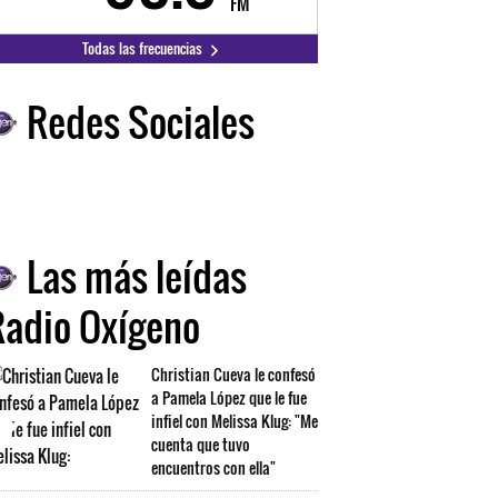
FM
FM
Todas las frecuencias
Redes Sociales
Las más leídas
Radio Oxígeno
Christian Cueva le confesó
a Pamela López que le fue
infiel con Melissa Klug: "Me
cuenta que tuvo
encuentros con ella"