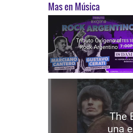
Mas en Música
Tributo Oxígeno al
Rock Argentino
The 
una e