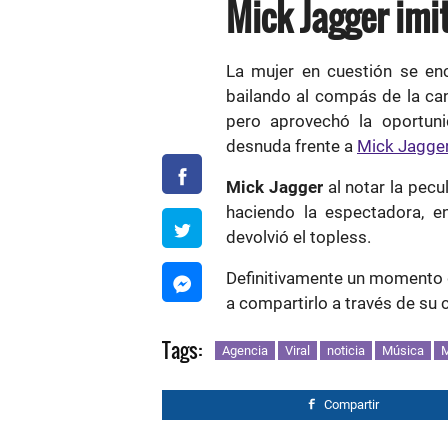
Mick Jagger imit
La mujer en cuestión se e
bailando al compás de la c
pero aprovechó la oportun
desnuda frente a
Mick Jagge
Mick Jagger
al notar la pecu
haciendo la espectadora, e
devolvió el topless.
Definitivamente un momento
a compartirlo a través de su 
Tags:
Agencia
Viral
noticia
Música
M
Compartir