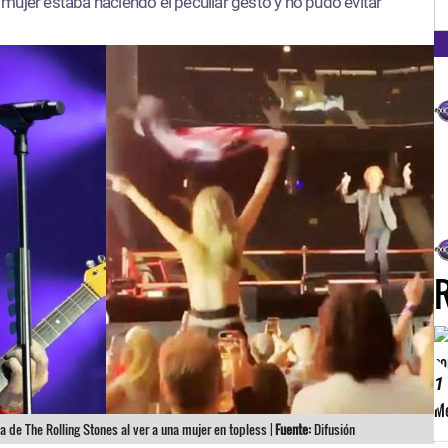
FM
mujer estaba haciendo el peculiar gesto y no pudo evitar
1
ta de The Rolling Stones al ver a una mujer en topless |
Fuente:
Difusión