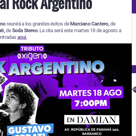
al Rock Argentino
ino
reunirá a los grandes éxitos de
Marciano Cantero,
de
ti,
de
Soda Stereo
. La cita será este martes 18 de agosto a
 entradas
aquí.