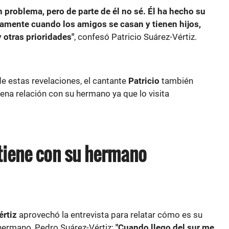
n problema, pero de parte de él no sé. Él ha hecho su
viamente cuando los amigos se casan y tienen hijos,
 otras prioridades"
, confesó Patricio Suárez-Vértiz.
e estas revelaciones, el cantante
Patricio
también
na relación con su hermano ya que lo visita
 tiene con su hermano
értiz
aprovechó la entrevista para relatar cómo es su
hermano, Pedro Suárez-Vértiz:
"Cuando llego del sur me