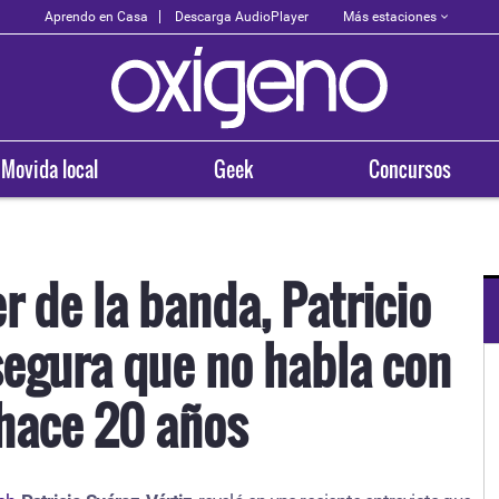
Más estaciones
Aprendo en Casa
Descarga AudioPlayer
Movida local
Geek
Concursos
r de la banda, Patricio
segura que no habla con
OXÍGENO EN TU CIUDAD
Arequipa
 hace 20 años
93.5