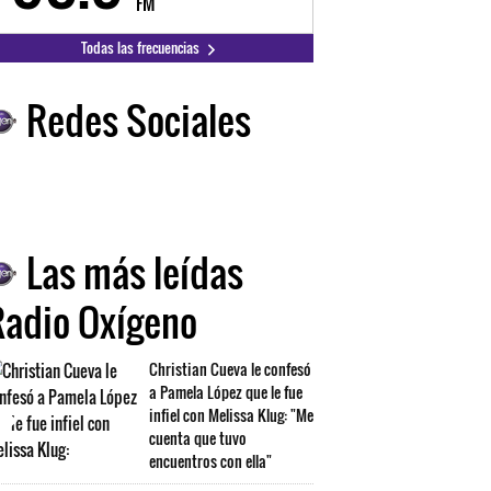
FM
FM
Todas las frecuencias
Redes Sociales
Las más leídas
Radio Oxígeno
Christian Cueva le confesó
a Pamela López que le fue
infiel con Melissa Klug: "Me
cuenta que tuvo
encuentros con ella"