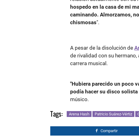
hospedo en la casa de mi mad
caminando. Almorzamos, nos
chismosas
".
A pesar de la disolución de
A
de rivalidad con su hermano
carrera musical.
"Hubiera parecido un poco van
podía hacer su disco solista
músico.
Tags:
Arena Hash
Patricio Suárez-Vértiz
Compartir