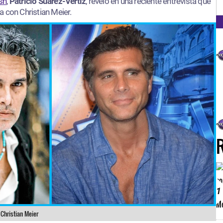
FM
sh
,
Patricio Suárez-Vértiz
, reveló en una reciente entrevista que
 con Christian Meier.
1
Christian Meier