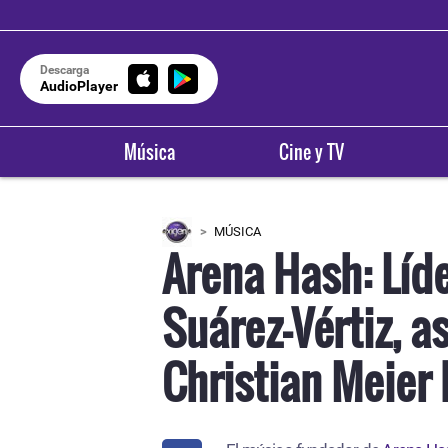
Descarga
AudioPlayer
Música
Cine y TV
MÚSICA
Arena Hash: Líde
Suárez-Vértiz, a
Christian Meier