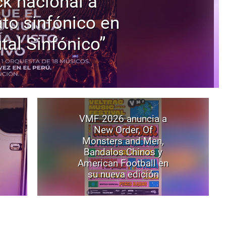
ck nacional a
to sinfónico en
tal Sinfónico”
VMF 2026 anuncia a
New Order, Of
Monsters and Men,
Bandalos Chinos y
American Football en
su nueva edición