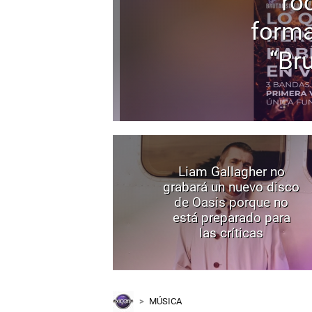
ro
forma
“Bru
Liam Gallagher no
grabará un nuevo disco
de Oasis porque no
está preparado para
las críticas
MÚSICA