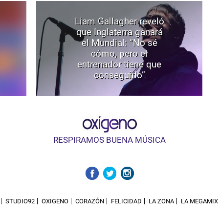
Liam Gallagher reveló
que Inglaterra ganará
el Mundial: “No sé
cómo, pero el
entrenador tiene que
conseguirlo”
RESPIRAMOS BUENA MÚSICA
STUDIO92
OXIGENO
CORAZÓN
FELICIDAD
LA ZONA
LA MEGAMIX