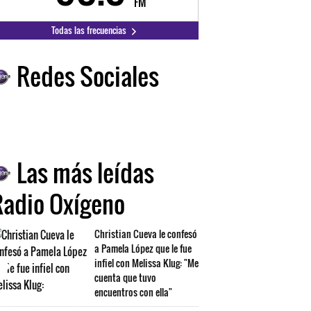
FM
FM
Todas las frecuencias
Redes Sociales
Las más leídas
Radio Oxígeno
Christian Cueva le confesó
a Pamela López que le fue
infiel con Melissa Klug: "Me
cuenta que tuvo
encuentros con ella"