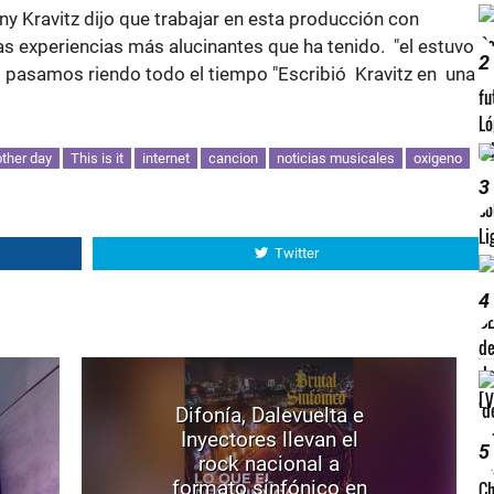
nny Kravitz dijo que trabajar en esta producción con
as experiencias más alucinantes que ha tenido. "el estuvo
2
os pasamos riendo todo el tiempo "Escribió Kravitz en una
ther day
This is it
internet
cancion
noticias musicales
oxigeno
3
Twitter
4
Difonía, Dalevuelta e
Inyectores llevan el
5
rock nacional a
formato sinfónico en