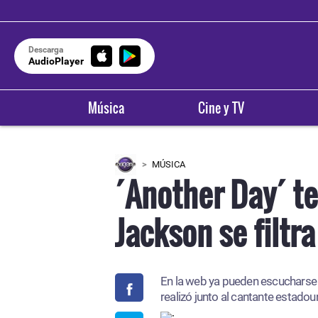
Descarga
AudioPlayer
Música
Cine y TV
MÚSICA
´Another Day´ t
Jackson se filtra
En la web ya pueden escucharse c
realizó junto al cantante estadou