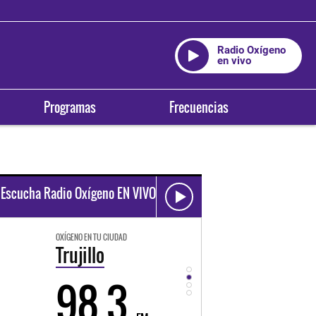
Radio Oxígeno
en vivo
Programas
Frecuencias
Escucha Radio Oxígeno EN VIVO
OXÍGENO EN TU CIUDAD
OXÍGENO EN TU CIUDAD
Trujillo
Huancayo
98.3
94.3