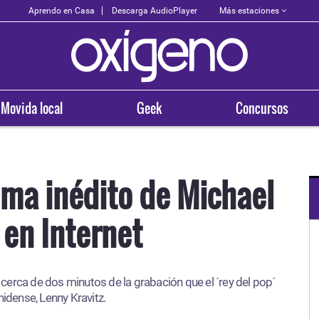
Más estaciones
Aprendo en Casa
Descarga AudioPlayer
Movida local
Geek
Concursos
ema inédito de Michael
 en Internet
OXÍGENO EN TU CIUDAD
Arequipa
erca de dos minutos de la grabación que el ´rey del pop´
93.5
nidense, Lenny Kravitz.