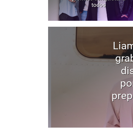
todos
Liam
gra
di
po
prep