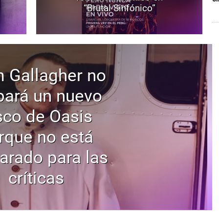
“Brutal Sinfónico”
 Gallagher no
bará un nuevo
sco de Oasis
rque no está
arado para las
críticas