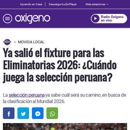
Aprendo en Casa
Descarga AudioPlayer
Más estaciones
Radio Oxígeno
en vivo
MOVIDA LOCAL
Ya salió el fixture para las
Eliminatorias 2026: ¿Cuándo
juega la selección peruana?
La
selección peruana
ya sabe cuál será su camino, en busca de
la clasificación al Mundial 2026.