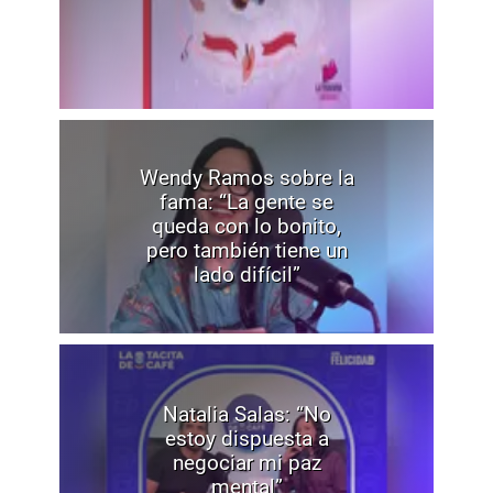
Wendy Ramos sobre la
fama: “La gente se
queda con lo bonito,
pero también tiene un
lado difícil”
Natalia Salas: “No
estoy dispuesta a
negociar mi paz
mental”