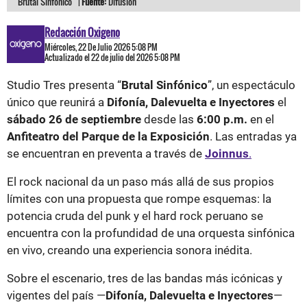
“Brutal Sinfónico” |
Fuente:
Difusión
Redacción Oxigeno
Miércoles, 22 De Julio 2026 5:08 PM
Actualizado el 22 de julio del 2026 5:08 PM
Studio Tres presenta “
Brutal Sinfónico
”, un espectáculo
único que reunirá a
Difonía, Dalevuelta e Inyectores
el
sábado 26 de septiembre
desde las
6:00 p.m.
en el
Anfiteatro del Parque de la Exposición
. Las entradas ya
se encuentran en preventa a través de
Joinnus
.
El rock nacional da un paso más allá de sus propios
límites con una propuesta que rompe esquemas: la
potencia cruda del punk y el hard rock peruano se
encuentra con la profundidad de una orquesta sinfónica
en vivo, creando una experiencia sonora inédita.
Sobre el escenario, tres de las bandas más icónicas y
vigentes del país —
Difonía, Dalevuelta e Inyectores
—