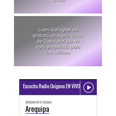
Liam Gallagher no
grabará un nuevo disco
de Oasis porque no
está preparado para
las críticas
Escucha Radio Oxígeno EN VIVO
OXÍGENO EN TU CIUDAD
Arequipa