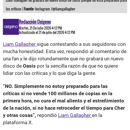
Liam Gallagher no grabará un nuevo disco de Oasis porque no está preparado para
las críticas |
Fuente:
Instagram /@liamgallagher
Redacción Oxigeno
Martes, 21 De Julio 2026 4:12 PM
Actualizado el 21 de julio del 2026 4:12 PM
Liam Gallagher
sigue contestando a sus seguidores con
mucha honestidad. Esta vez, respondió al comentario de
una fan y le dijo rotundamente que no grabará un nuevo
disco de
Oasis
por la sencilla razón de que no quiere
lidiar con las críticas y lo que diga la gente.
“NO. Simplemente no estoy preparado para las
críticas si no vende 100 millones de copias en la
primera hora, no cura el mal aliento y el estreñimiento
de la nación, si no hace retroceder el tiempo para Cher
y otras cosas”,
repondió
Liam Gallagher
en la
plataforma X.