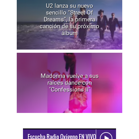
U2 lanza su nuevo
sencillo “Street Of
Dreams”, la primera
canción de su próximo
álbum
Madonna vuelve a sus
raíces dance con
"Confessions II"
Escucha Radio Oxígeno EN VIVO