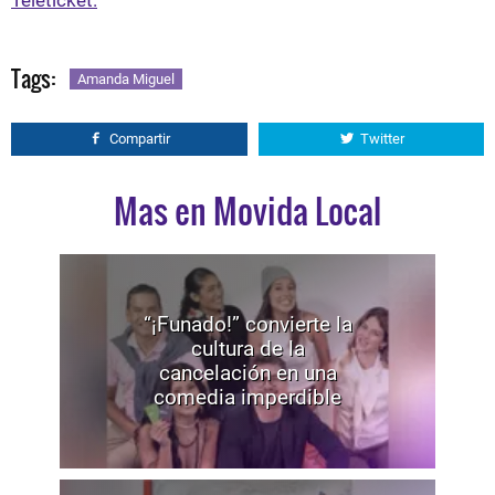
Teleticket.
Tags:
Amanda Miguel
Compartir
Twitter
Mas en Movida Local
“¡Funado!” convierte la
cultura de la
cancelación en una
comedia imperdible