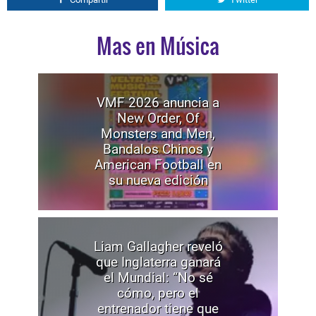
Mas en Música
VMF 2026 anuncia a
New Order, Of
Monsters and Men,
Bandalos Chinos y
American Football en
su nueva edición
Liam Gallagher reveló
que Inglaterra ganará
el Mundial: “No sé
cómo, pero el
entrenador tiene que