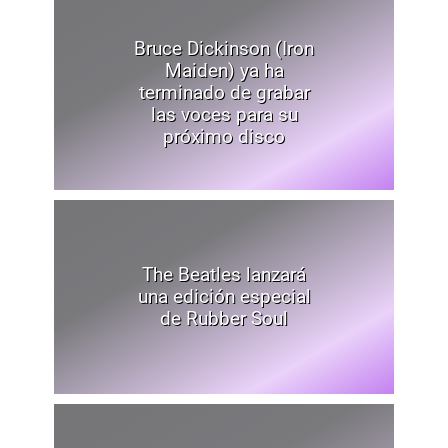
Bruce Dickinson (Iron
Maiden) ya ha
terminado de grabar
las voces para su
próximo disco
The Beatles lanzará
una edición especial
de Rubber Soul