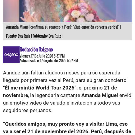
Amanda Miguel confirma su regreso a Perú: "¡Qué emoción volver a verlos!" |
Fuente:
Eva Ruiz |
Fotógrafo:
Eva Ruiz
Redacción Oxigeno
Viernes, 17 De Julio 2026 5:37 PM
Actualizado el 17 de julio del 2026 5:37 PM
Aunque aún faltan algunos meses para su esperada
llegada por primera vez al Perú, para su gran concierto
“
Él me mintió World Tour 2026”
, el próximo
21 de
noviembre
, la legendaria cantante
Amanda Miguel
envió
un emotivo video de saludo e invitación a todos sus
seguidores peruanos.
“Queridos amigos, muy pronto voy a visitar Lima, eso
va a ser el 21 de noviembre del 2026. Perú, después de