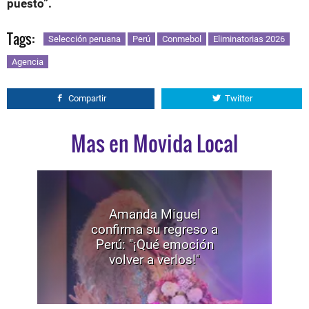
puesto”.
Tags:
Selección peruana
Perú
Conmebol
Eliminatorias 2026
Agencia
Compartir
Twitter
Mas en Movida Local
Amanda Miguel
confirma su regreso a
Perú: "¡Qué emoción
volver a verlos!"