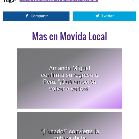
Compartir
Twitter
Mas en Movida Local
Amanda Miguel
confirma su regreso a
Perú: "¡Qué emoción
volver a verlos!"
“¡Funado!” convierte la
cultura de la