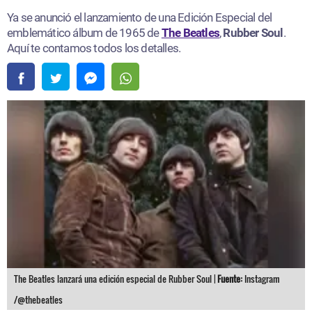
Ya se anunció el lanzamiento de una Edición Especial del
emblemático álbum de 1965 de
The Beatles
,
Rubber Soul
.
Aquí te contamos todos los detalles.
The Beatles lanzará una edición especial de Rubber Soul |
Fuente:
Instagram
/@thebeatles