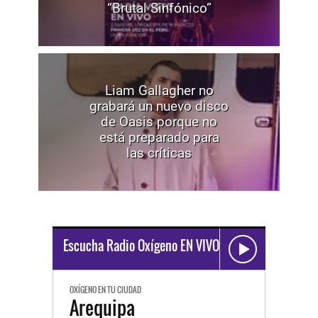
“Brutal Sinfónico”
Liam Gallagher no
grabará un nuevo disco
de Oasis porque no
está preparado para
las críticas
Escucha Radio Oxígeno EN VIVO
OXÍGENO EN TU CIUDAD
Arequipa