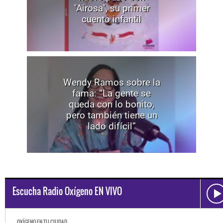
"Airosa", su primer
cuento infantil
Wendy Ramos sobre la
fama: “La gente se
queda con lo bonito,
pero también tiene un
lado difícil”
Escucha Radio Oxígeno EN VIVO
OXÍGENO EN TU CIUDAD