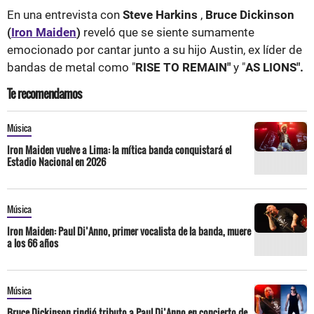
En una entrevista con
Steve Harkins
,
Bruce Dickinson
(
Iron Maiden
)
reveló que se siente sumamente
emocionado por cantar junto a su hijo Austin, ex líder de
bandas de metal como "
RISE TO REMAIN"
y "
AS LIONS".
Te recomendamos
Música
Iron Maiden vuelve a Lima: la mítica banda conquistará el
Estadio Nacional en 2026
Música
Iron Maiden: Paul Di’Anno, primer vocalista de la banda, muere
a los 66 años
Música
Bruce Dickinson rindió tributo a Paul Di’Anno en concierto de