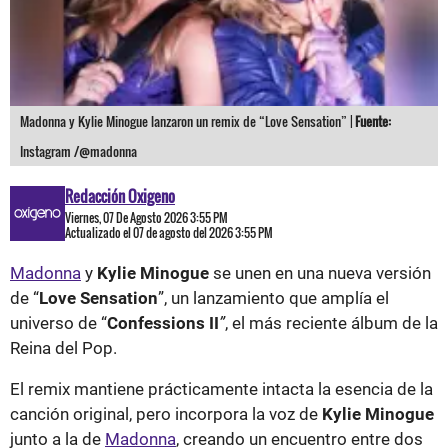
Madonna y Kylie Minogue lanzaron un remix de “Love Sensation” |
Fuente:
Instagram /@madonna
Redacción Oxigeno
Viernes, 07 De Agosto 2026 3:55 PM
Actualizado el 07 de agosto del 2026 3:55 PM
Madonna
y
Kylie Minogue
se unen en una nueva versión
de “
Love Sensation
”, un lanzamiento que amplía el
universo de “
Confessions II
”
, el más reciente álbum de la
Reina del Pop.
El remix mantiene prácticamente intacta la esencia de la
canción original, pero incorpora la voz de
Kylie Minogue
junto a la de
Madonna
, creando un encuentro entre dos