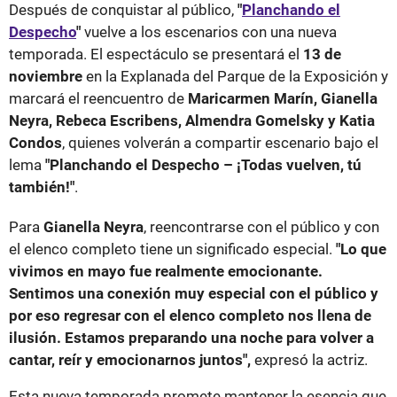
Después de conquistar al público,
"
Planchando el
Despecho
"
vuelve a los escenarios con una nueva
temporada. El espectáculo se presentará el
13 de
noviembre
en la Explanada del Parque de la Exposición y
marcará el reencuentro de
Maricarmen Marín, Gianella
Neyra, Rebeca Escribens, Almendra Gomelsky y Katia
Condos
, quienes volverán a compartir escenario bajo el
lema
"Planchando el Despecho – ¡Todas vuelven, tú
también!"
.
Para
Gianella Neyra
, reencontrarse con el público y con
el elenco completo tiene un significado especial.
"Lo que
vivimos en mayo fue realmente emocionante.
Sentimos una conexión muy especial con el público y
por eso regresar con el elenco completo nos llena de
ilusión. Estamos preparando una noche para volver a
cantar, reír y emocionarnos juntos",
expresó la actriz.
Esta nueva temporada promete mantener la esencia que