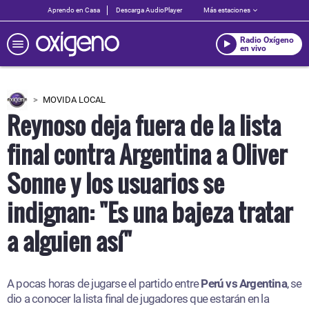
Aprendo en Casa
Descarga AudioPlayer
Más estaciones
Radio Oxígeno
en vivo
MOVIDA LOCAL
Reynoso deja fuera de la lista
final contra Argentina a Oliver
Sonne y los usuarios se
indignan: "Es una bajeza tratar
a alguien así"
A pocas horas de jugarse el partido entre
Perú vs Argentina
, se
dio a conocer la lista final de jugadores que estarán en la