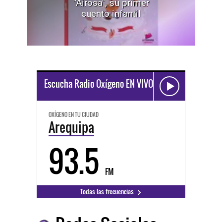
"Airosa", su primer
cuento infantil
Escucha Radio Oxígeno EN VIVO
OXÍGENO EN TU CIUDAD
Arequipa
93.5
FM
Todas las frecuencias