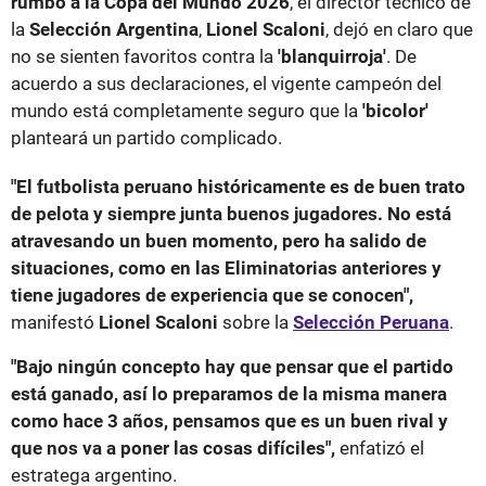
rumbo a la Copa del Mundo 2026
, el director técnico de
la
Selección Argentina
,
Lionel Scaloni
, dejó en claro que
no se sienten favoritos contra la
'blanquirroja'
. De
acuerdo a sus declaraciones, el vigente campeón del
mundo está completamente seguro que la
'bicolor'
planteará un partido complicado.
"El futbolista peruano históricamente es de buen trato
de pelota y siempre junta buenos jugadores. No está
atravesando un buen momento, pero ha salido de
situaciones, como en las Eliminatorias anteriores y
tiene jugadores de experiencia que se conocen",
manifestó
Lionel Scaloni
sobre la
Selección
Peruana
.
"Bajo ningún concepto hay que pensar que el partido
está ganado, así lo preparamos de la misma manera
como hace 3 años, pensamos que es un buen rival y
que nos va a poner las cosas difíciles",
enfatizó el
estratega argentino.