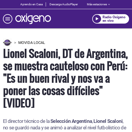
Aprendo en Casa
Descarga AudioPlayer
Más estaciones
Radio Oxígeno
en vivo
MOVIDA LOCAL
Lionel Scaloni, DT de Argentina,
se muestra cauteloso con Perú:
"Es un buen rival y nos va a
poner las cosas difíciles"
[VIDEO]
El director técnico de la
Selección Argentina
,
Lionel Scaloni
,
no se guardó nada y se animó a analizar el nivel futbolístico de