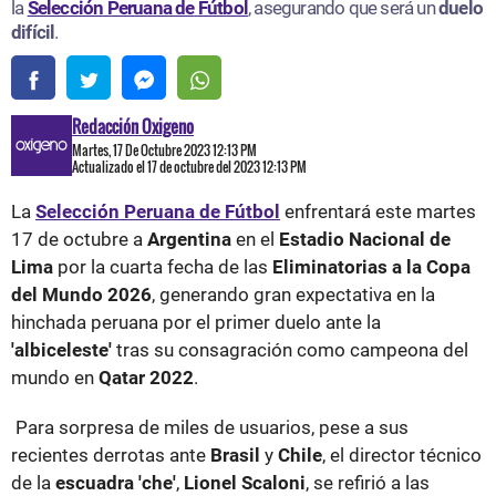
la
Selección Peruana de
Fútbol
, asegurando que será un
duelo
difícil
.
Redacción Oxigeno
Martes, 17 De Octubre 2023 12:13 PM
Actualizado el 17 de octubre del 2023 12:13 PM
La
Selección Peruana de Fútbol
enfrentará este martes
17 de octubre a
Argentina
en el
Estadio Nacional de
Lima
por la cuarta fecha de las
Eliminatorias a la Copa
del Mundo 2026
, generando gran expectativa en la
hinchada peruana por el primer duelo ante la
'albiceleste'
tras su consagración como campeona del
mundo en
Qatar 2022
.
Para sorpresa de miles de usuarios, pese a sus
recientes derrotas ante
Brasil
y
Chile
, el director técnico
de la
escuadra 'che'
,
Lionel Scaloni
, se refirió a las