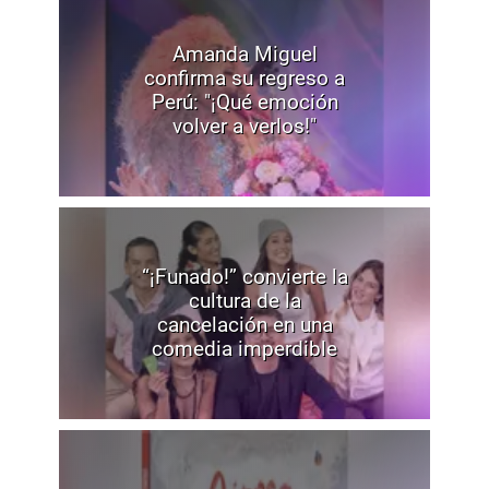
Amanda Miguel
confirma su regreso a
Perú: "¡Qué emoción
volver a verlos!"
“¡Funado!” convierte la
cultura de la
cancelación en una
comedia imperdible