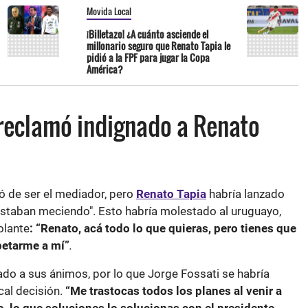
Movida Local
¡Billetazo! ¿A cuánto asciende el
millonario seguro que Renato Tapia le
pidió a la FPF para jugar la Copa
América?
e reclamó indignado a Renato
ó de ser el mediador, pero
Renato Tapia
habría lanzado
estaban meciendo". Esto habría molestado al uruguayo,
olante
: “Renato, acá todo lo que quieras, pero tienes que
spetarme a mí”
.
do a sus ánimos, por lo que Jorge Fossati se habría
cal decisión.
“Me trastocas todos los planes al venir a