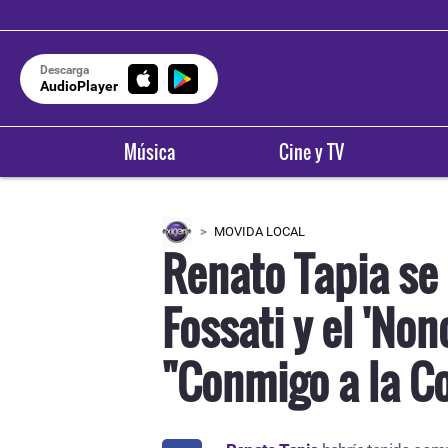
Descarga
AudioPlayer
Música
Cine y TV
MOVIDA LOCAL
Renato Tapia se
Fossati y el 'Non
"Conmigo a la C