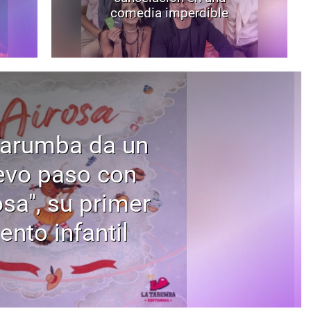
comedia imperdible
Tarumba da un
evo paso con
osa", su primer
ento infantil