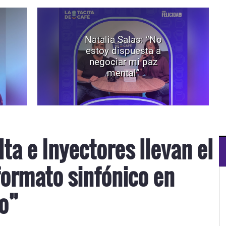
Natalia Salas: “No
estoy dispuesta a
negociar mi paz
mental”
lta e Inyectores llevan el
formato sinfónico en
co”