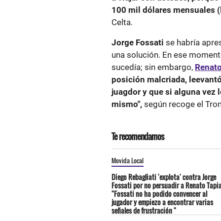
100 mil dólares mensuales (l
Celta.
Jorge Fossati
se habría apres
una solución. En ese moment
sucedía; sin embargo,
Renato
posición malcriada, leevantó
juagdor y que si alguna vez l
mismo",
según recoge el Tro
Te recomendamos
Movida Local
Diego Rebagliati 'explota' contra Jorge
Fossati por no persuadir a Renato Tapia
"Fossati no ha podido convencer al
jugador y empiezo a encontrar varias
señales de frustración "