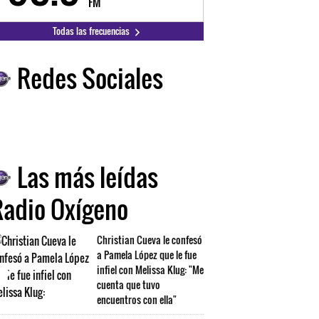
FM
FM
Todas las frecuencias
Redes Sociales
Las más leídas
Radio Oxígeno
Christian Cueva le confesó
a Pamela López que le fue
infiel con Melissa Klug: "Me
cuenta que tuvo
encuentros con ella"