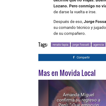
decirme que no viajas. Bueno
Lozano. Pero conmigo no via
de darse la vuelta e irse.
Después de eso,
Jorge Fossa
su comando técnico y jugador
de su compañero.
Tags:
renato tapia
jorge fossati
agencia
Compartir
Mas en Movida Local
Amanda Miguel
confirma su regreso a
Perú: "¡Qué emoción