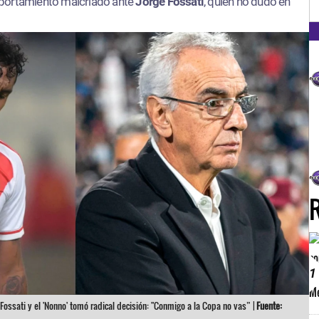
FM
portamiento malcriado ante
Jorge Fossati
, quien no dudó en
1
Fossati y el 'Nonno' tomó radical decisión: "Conmigo a la Copa no vas” |
Fuente: