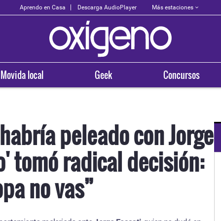
Más estaciones
Aprendo en Casa
Descarga AudioPlayer
Movida local
Geek
Concursos
 habría peleado con Jorge
o' tomó radical decisión:
OXÍGENO EN TU CIUDAD
Arequipa
opa no vas”
93.5