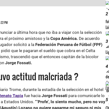
2
6:22 PM
unciar a última hora que no iba a viajar con la selección
ra el próximo amistoso y la
Copa América.
De acuerdo
3
ugador solicitó a la
Federación Peruana de Fútbol (FPF)
 pidió que le pagaran el sueldo que cobra en el Celta
smo, trascendió que el entonces capitán de la bicolor
con
Jorge Fossati.
4
uvo actitud malcriada ?
ario Trome, durante la estadía de la selección en el hotel
Renato Tapia
fue hacia
Jorge Fossati
para comunicarle lo
5
r a Estados Unidos.
“‘Profe’, lo siento mucho, pero no voy
e (Agustín) Lozano no quiere pagarme mi seguro ni mis