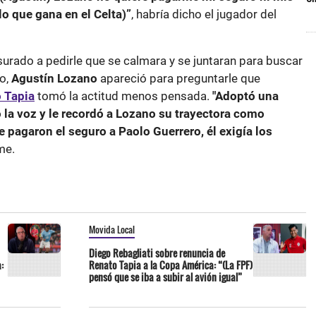
o que gana en el Celta)”
, habría dicho el jugador del
urado a pedirle que se calmara y se juntaran para buscar
o,
Agustín Lozano
apareció para preguntarle que
 Tapia
tomó la actitud menos pensada.
"Adoptó una
 la voz y le recordó a Lozano su trayectora como
e pagaron el seguro a Paolo Guerrero, él exigía los
me.
Movida Local
Diego Rebagliati sobre renuncia de
:
Renato Tapia a la Copa América: “(La FPF)
pensó que se iba a subir al avión igual”