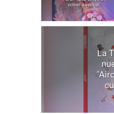
volver a verlos!"
La 
nu
"Air
cu