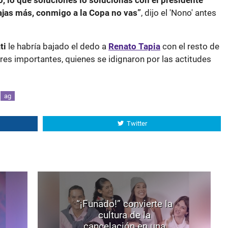
, lo que soluciones lo solucionas con el presidente
jas más, conmigo a la Copa no vas”
, dijo el 'Nono' antes
ti
le habría bajado el dedo a
Renato Tapia
con el resto de
es importantes, quienes se idignaron por las actitudes
ag
Twitter
“¡Funado!” convierte la
cultura de la
cancelación en una