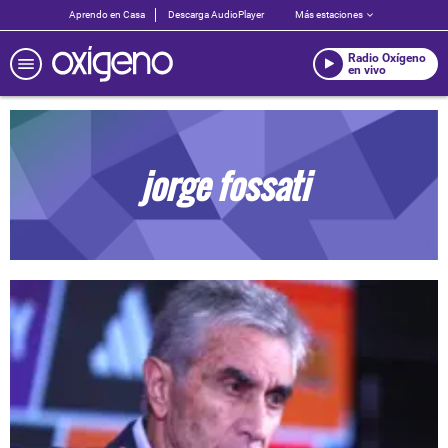
Aprendo en Casa
Descarga AudioPlayer
Más estaciones
Radio Oxígeno
en vivo
jorge fossati