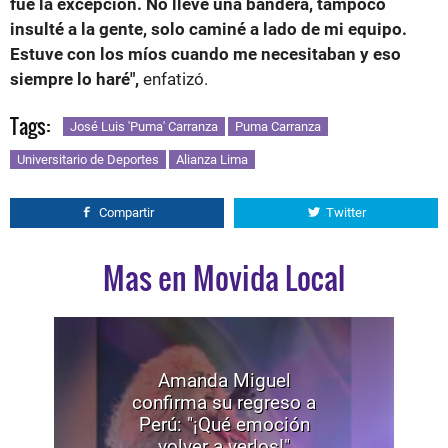
fue la excepción. No llevé una bandera,
tampoco
insulté a la gente, solo caminé a lado de mi equipo.
Estuve con los míos cuando me necesitaban y eso
siempre lo haré",
enfatizó.
Tags:
José Luis 'Puma' Carranza
Puma Carranza
Universitario de Deportes
Alianza Lima
Compartir
Twitter
Mas en Movida Local
Amanda Miguel
confirma su regreso a
Perú: "¡Qué emoción
volver a verlos!"