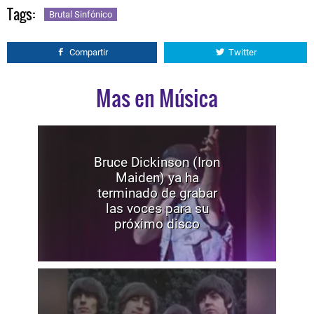
Tags:
Brutal Sinfónico
Compartir
Twitter
Mas en Música
Bruce Dickinson (Iron
Maiden) ya ha
terminado de grabar
las voces para su
próximo disco