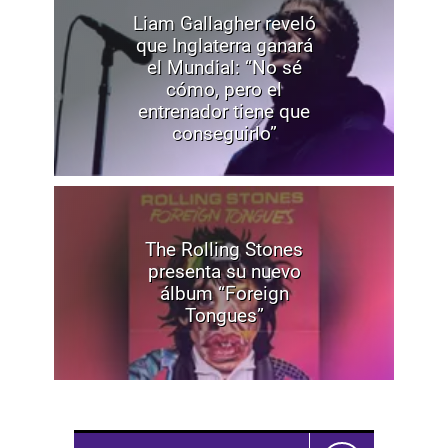
Liam Gallagher reveló
que Inglaterra ganará
el Mundial: “No sé
cómo, pero el
entrenador tiene que
conseguirlo”
The Rolling Stones
presenta su nuevo
álbum “Foreign
Tongues”