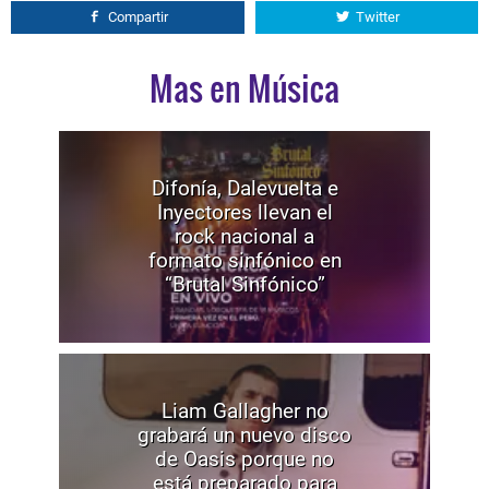
Compartir
Twitter
Mas en Música
Difonía, Dalevuelta e
Inyectores llevan el
rock nacional a
formato sinfónico en
“Brutal Sinfónico”
Liam Gallagher no
grabará un nuevo disco
de Oasis porque no
está preparado para