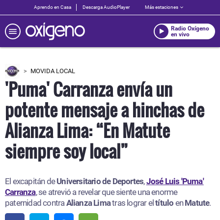
Aprendo en Casa
Descarga AudioPlayer
Más estaciones
Radio Oxígeno
en vivo
MOVIDA LOCAL
'Puma' Carranza envía un
potente mensaje a hinchas de
Alianza Lima: “En Matute
siempre soy local”
El excapitán de
Universitario de Deportes
,
José Luis 'Puma'
Carranza
, se atrevió a revelar que siente una enorme
paternidad contra
Alianza
Lima
tras lograr el
título
en
Matute
.