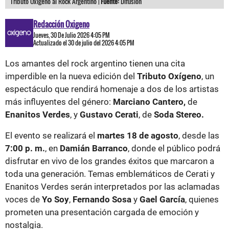
Tributo Oxígeno al Rock Argentino |
Fuente:
Difusión
Redacción Oxigeno
Jueves, 30 De Julio 2026 4:05 PM
Actualizado el 30 de julio del 2026 4:05 PM
Los amantes del rock argentino tienen una cita
imperdible en la nueva edición del
Tributo Oxígeno
, un
espectáculo que rendirá homenaje a dos de los artistas
más influyentes del género:
Marciano Cantero,
de
Enanitos Verdes
, y
Gustavo Cerati
, de
Soda Stereo.
El evento se realizará el
martes 18 de agosto
, desde las
7:00 p. m.
, en
Damián Barranco
, donde el público podrá
disfrutar en vivo de los grandes éxitos que marcaron a
toda una generación. Temas emblemáticos de Cerati y
Enanitos Verdes serán interpretados por las aclamadas
voces de
Yo Soy
,
Fernando Sosa
y
Gael García
, quienes
prometen una presentación cargada de emoción y
nostalgia.