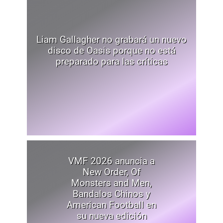
Liam Gallagher no grabará un nuevo
disco de Oasis porque no está
preparado para las críticas
VMF 2026 anuncia a
New Order, Of
Monsters and Men,
Bandalos Chinos y
American Football en
su nueva edición