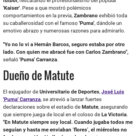
fútbol
, rescatando el profesionalismo del popular
'Kaiser'
. Pese a que mostró polémicos
comportamientos en la previa,
Zambrano
exhibió toda
su caballerosidad con el famoso
'Puma'
, dándole un
emotivo abrazo y numerosas razones para admirarlo.
"Yo no lo vi a Hernán Barcos, seguro estaba por otro
lado. Con quien me abracé fue con Carlos Zambrano",
señaló
'Puma' Carranza
.
Dueño de Matute
El exjugador de
Universitario de Deportes
,
José Luis
'Puma' Carranza
, se atrevió a lanzar fuertes
declaraciones sobre el estadio de
Matute
, asegurando
que siempre juega de local en el coloso de
La Victoria
.
"En Matute siempre soy local. Cuando jugaba todos me
seguían y hasta me enviaban ‘flores’, el miércoles no