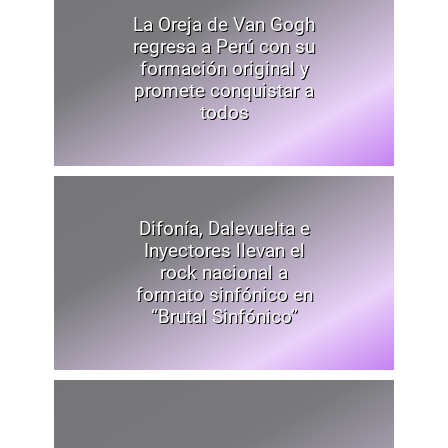
La Oreja de Van Gogh
regresa a Perú con su
formación original y
promete conquistar a
todos
Difonía, Dalevuelta e
Inyectores llevan el
rock nacional a
formato sinfónico en
“Brutal Sinfónico”