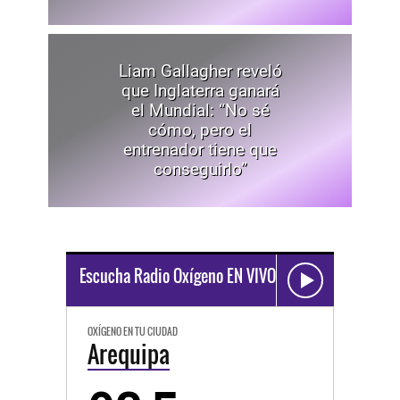
Liam Gallagher reveló
que Inglaterra ganará
el Mundial: “No sé
cómo, pero el
entrenador tiene que
conseguirlo”
Escucha Radio Oxígeno EN VIVO
OXÍGENO EN TU CIUDAD
Arequipa