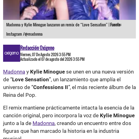
Madonna y Kylie Minogue lanzaron un remix de “Love Sensation” |
Fuente:
Instagram /@madonna
Redacción Oxigeno
Viernes, 07 De Agosto 2026 3:55 PM
Actualizado el 07 de agosto del 2026 3:55 PM
Madonna
y
Kylie Minogue
se unen en una nueva versión
de “
Love Sensation
”, un lanzamiento que amplía el
universo de “
Confessions II
”
, el más reciente álbum de la
Reina del Pop.
El remix mantiene prácticamente intacta la esencia de la
canción original, pero incorpora la voz de
Kylie Minogue
junto a la de
Madonna
, creando un encuentro entre dos
figuras que han marcado la historia en la industria
musical.