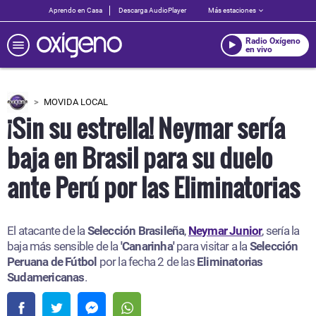
Aprendo en Casa
Descarga AudioPlayer
Más estaciones
Radio Oxígeno
en vivo
MOVIDA LOCAL
¡Sin su estrella! Neymar sería
baja en Brasil para su duelo
ante Perú por las Eliminatorias
El atacante de la
Selección Brasileña
,
Neymar Junior
, sería la
baja más sensible de la
'Canarinha'
para visitar a la
Selección
Peruana de Fútbol
por la fecha 2 de las
Eliminatorias
Sudamericanas
.