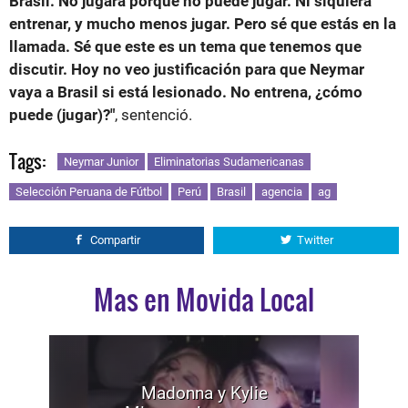
Brasil. No jugará porque no puede jugar. Ni siquiera
entrenar, y mucho menos jugar. Pero sé que estás en la
llamada. Sé que este es un tema que tenemos que
discutir. Hoy no veo justificación para que Neymar
vaya a Brasil si está lesionado. No entrena, ¿cómo
puede (jugar)?"
, sentenció.
Tags:
Neymar Junior
Eliminatorias Sudamericanas
Selección Peruana de Fútbol
Perú
Brasil
agencia
ag
Compartir
Twitter
Mas en Movida Local
Madonna y Kylie