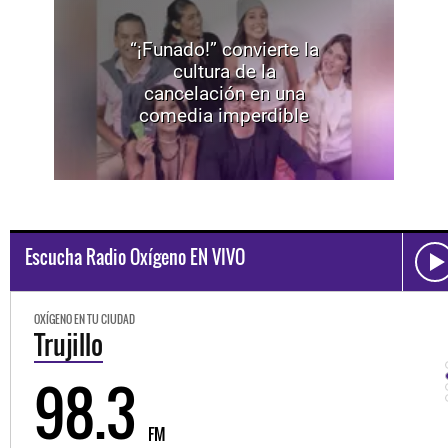
“¡Funado!” convierte la
cultura de la
cancelación en una
comedia imperdible
Escucha Radio Oxígeno EN VIVO
OXÍGENO EN TU CIUDAD
Trujillo
98.3
FM