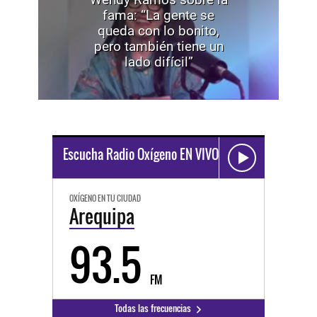
fama: “La gente se
queda con lo bonito,
pero también tiene un
lado difícil”
Escucha Radio Oxígeno EN VIVO
OXÍGENO EN TU CIUDAD
Arequipa
93.5
FM
Todas las frecuencias