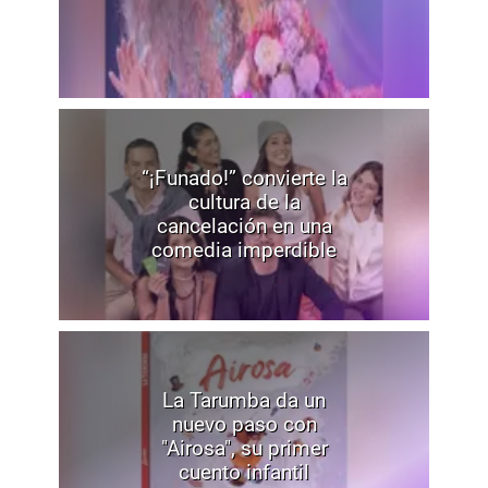
“¡Funado!” convierte la
cultura de la
cancelación en una
comedia imperdible
La Tarumba da un
nuevo paso con
"Airosa", su primer
cuento infantil