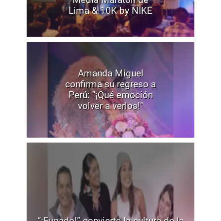
Lima & 10K by NIKE
Amanda Miguel
confirma su regreso a
Perú: "¡Qué emoción
volver a verlos!"
“¡Funado!” convierte la cultura de la