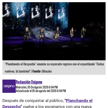
"Planchando el Despecho" anuncia su esperado regreso con el espectáculo "¡Todas
vuelven, tú también!" |
Fuente:
Difusión
Redacción Oxigeno
Miércoles, 05 De Agosto 2026 6:04 PM
Actualizado el 05 de agosto del 2026 6:04 PM
Después de conquistar al público,
"
Planchando el
Despecho
"
vuelve a los escenarios con una nueva