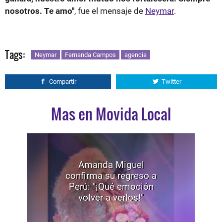
nosotros. Te amo"
, fue el mensaje de
Neymar
.
Tags:
Neymar
Fernanda Campos
agencia
Compartir
Twitter
Mas en Movida Local
Amanda Miguel
confirma su regreso a
Perú: "¡Qué emoción
volver a verlos!"