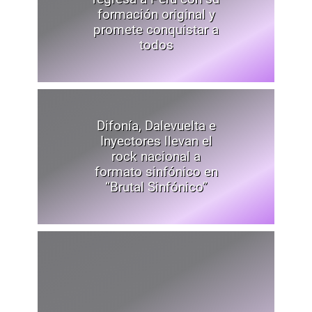
formación original y
promete conquistar a
todos
Difonía, Dalevuelta e
Inyectores llevan el
rock nacional a
formato sinfónico en
“Brutal Sinfónico”