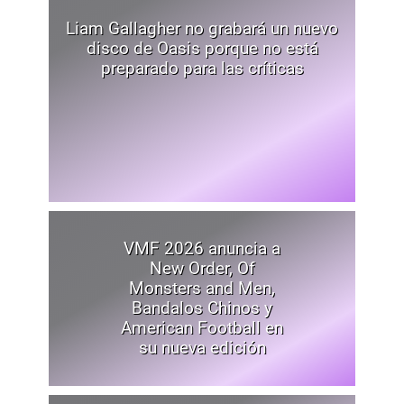
Liam Gallagher no grabará un nuevo
disco de Oasis porque no está
preparado para las críticas
VMF 2026 anuncia a
New Order, Of
Monsters and Men,
Bandalos Chinos y
American Football en
su nueva edición