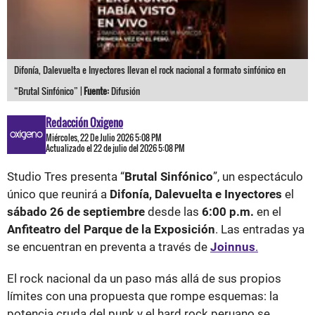
Difonía, Dalevuelta e Inyectores llevan el rock nacional a formato sinfónico en
“Brutal Sinfónico” |
Fuente:
Difusión
Redacción Oxigeno
Miércoles, 22 De Julio 2026 5:08 PM
Actualizado el 22 de julio del 2026 5:08 PM
Studio Tres presenta “
Brutal Sinfónico
”, un espectáculo
único que reunirá a
Difonía, Dalevuelta e Inyectores
el
sábado 26 de septiembre
desde las
6:00 p.m.
en el
Anfiteatro del Parque de la Exposición
. Las entradas ya
se encuentran en preventa a través de
Joinnus
.
El rock nacional da un paso más allá de sus propios
límites con una propuesta que rompe esquemas: la
potencia cruda del punk y el hard rock peruano se