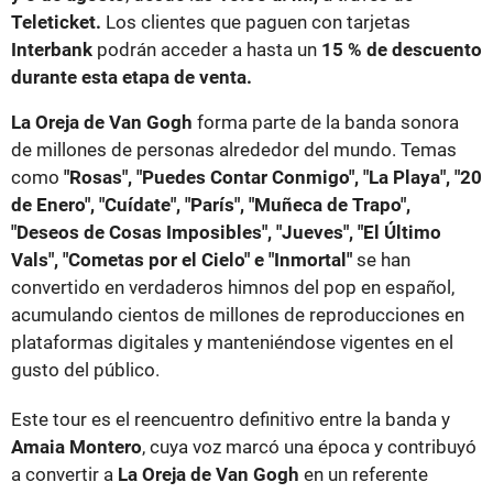
Teleticket.
Los clientes que paguen con tarjetas
Interbank
podrán acceder a hasta un
15 % de descuento
durante esta etapa de venta.
La Oreja de Van Gogh
forma parte de la banda sonora
de millones de personas alrededor del mundo. Temas
como
"Rosas", "Puedes Contar Conmigo", "La Playa", "20
de Enero", "Cuídate", "París", "Muñeca de Trapo",
"Deseos de Cosas Imposibles", "Jueves", "El Último
Vals", "Cometas por el Cielo" e "Inmortal"
se han
convertido en verdaderos himnos del pop en español,
acumulando cientos de millones de reproducciones en
plataformas digitales y manteniéndose vigentes en el
gusto del público.
Este tour es el reencuentro definitivo entre la banda y
Amaia Montero
, cuya voz marcó una época y contribuyó
a convertir a
La Oreja de Van Gogh
en un referente