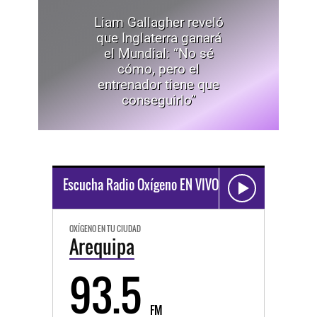
Liam Gallagher reveló
que Inglaterra ganará
el Mundial: “No sé
cómo, pero el
entrenador tiene que
conseguirlo”
Escucha Radio Oxígeno EN VIVO
OXÍGENO EN TU CIUDAD
Arequipa
93.5
FM