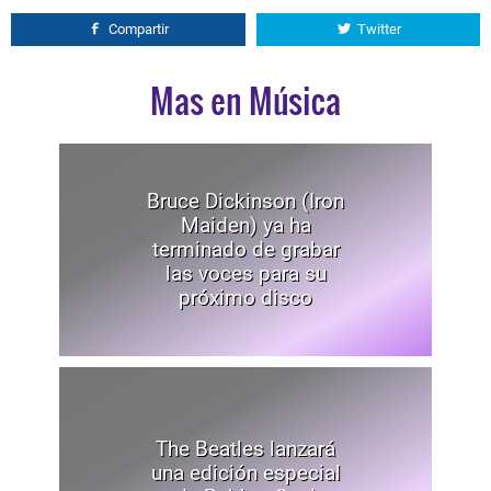
Compartir
Twitter
Mas en Música
Bruce Dickinson (Iron
Maiden) ya ha
terminado de grabar
las voces para su
próximo disco
The Beatles lanzará
una edición especial