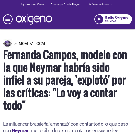
Aprendo en Casa
Descarga AudioPlayer
Más estaciones
Radio Oxígeno
en vivo
MOVIDA LOCAL
Fernanda Campos, modelo con
la que Neymar habría sido
infiel a su pareja, 'explotó' por
las críticas: "Lo voy a contar
todo"
La influencer brasileña ‘amenazó’ con contar todo lo que pasó
con
Neymar
tras recibir duros comentarios en sus redes