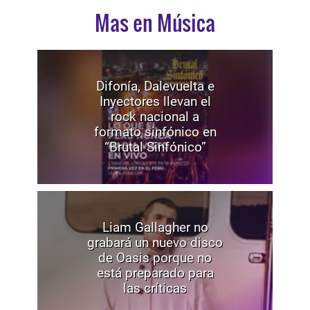
Mas en Música
Difonía, Dalevuelta e
Inyectores llevan el
rock nacional a
formato sinfónico en
“Brutal Sinfónico”
Liam Gallagher no
grabará un nuevo disco
de Oasis porque no
está preparado para
las críticas