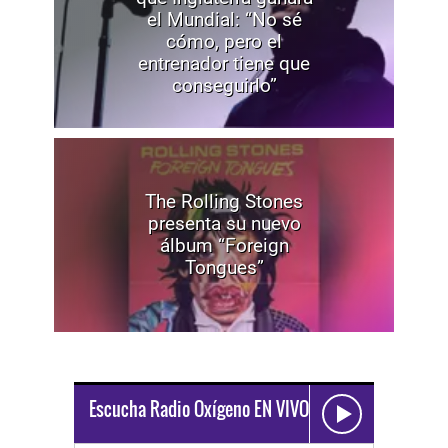
el Mundial: “No sé
cómo, pero el
entrenador tiene que
conseguirlo”
The Rolling Stones
presenta su nuevo
álbum “Foreign
Tongues”
Escucha Radio Oxígeno EN VIVO