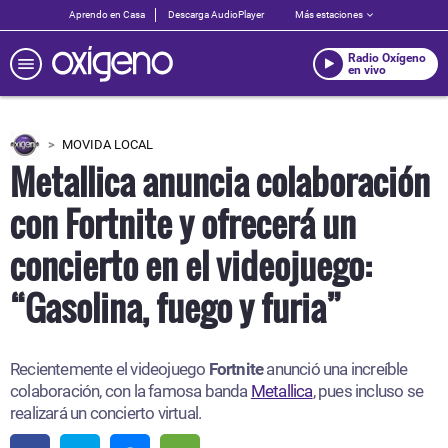
Aprendo en Casa
Descarga AudioPlayer
Más estaciones
Radio Oxígeno
en vivo
MOVIDA LOCAL
Metallica anuncia colaboración
con Fortnite y ofrecerá un
concierto en el videojuego:
“Gasolina, fuego y furia”
Recientemente el videojuego
Fortnite
anunció una increíble
colaboración, con la famosa banda
Metallica
, pues incluso se
realizará un concierto virtual.