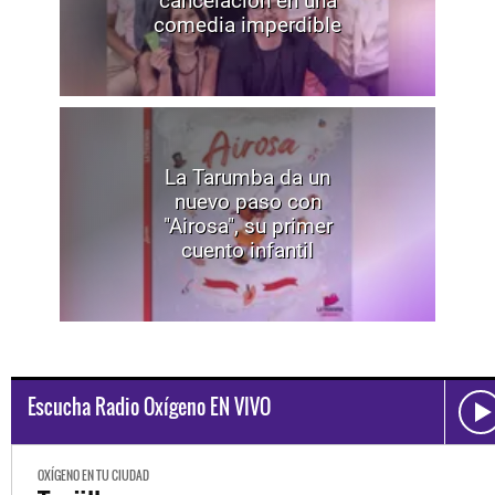
cancelación en una
comedia imperdible
La Tarumba da un
nuevo paso con
"Airosa", su primer
cuento infantil
Escucha Radio Oxígeno EN VIVO
OXÍGENO EN TU CIUDAD