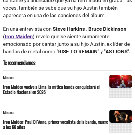
cantante ya anunciado que ya ha terminado en grabar las
voces, también se sabe que su hijo Austin también
aparecerá en una de las canciones del álbum.
En una entrevista con
Steve Harkins
,
Bruce Dickinson
(
Iron Maiden
)
reveló que se siente sumamente
emocionado por cantar junto a su hijo Austin, ex líder de
bandas de metal como "
RISE TO REMAIN"
y "
AS LIONS".
Te recomendamos
Música
Iron Maiden vuelve a Lima: la mítica banda conquistará el
Estadio Nacional en 2026
Música
Iron Maiden: Paul Di’Anno, primer vocalista de la banda, muere
a los 66 años