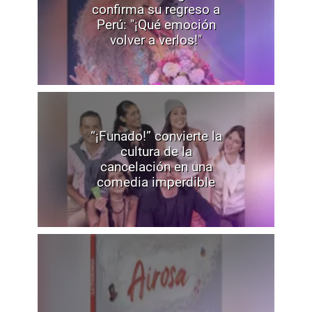
confirma su regreso a
Perú: "¡Qué emoción
volver a verlos!"
“¡Funado!” convierte la
cultura de la
cancelación en una
comedia imperdible