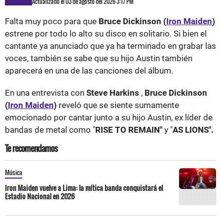
Actualizado el 03 de agosto del 2026 3:17 PM
Falta muy poco para que
Bruce Dickinson (
Iron Maiden
)
estrene por todo lo alto su disco en solitario. Si bien el
cantante ya anunciado que ya ha terminado en grabar las
voces, también se sabe que su hijo Austin también
aparecerá en una de las canciones del álbum.
En una entrevista con
Steve Harkins
,
Bruce Dickinson
(
Iron Maiden
)
reveló que se siente sumamente
emocionado por cantar junto a su hijo Austin, ex líder de
bandas de metal como "
RISE TO REMAIN"
y "
AS LIONS".
Te recomendamos
Música
Iron Maiden vuelve a Lima: la mítica banda conquistará el
Estadio Nacional en 2026