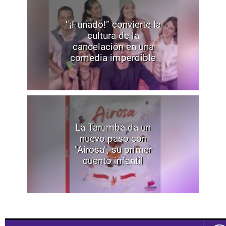
“¡Funado!” convierte la
cultura de la
cancelación en una
comedia imperdible
La Tarumba da un
nuevo paso con
"Airosa", su primer
cuento infantil