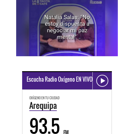
Natalia Salas: “No
estoy dispuesta a
negociar mi paz
mental”
Escucha Radio Oxígeno EN VIVO
OXÍGENO EN TU CIUDAD
Arequipa
93.5
FM