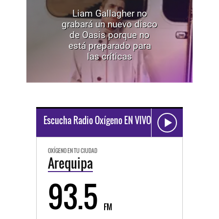
Liam Gallagher no
grabará un nuevo disco
de Oasis porque no
está preparado para
las críticas
Escucha Radio Oxígeno EN VIVO
OXÍGENO EN TU CIUDAD
Arequipa
93.5
FM