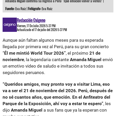
Amanda Miguel confirma su regreso a Perú: "¡Qué emoción volver a verlos!" |
Fuente:
Eva Ruiz |
Fotógrafo:
Eva Ruiz
Redacción Oxigeno
Viernes, 17 De Julio 2026 5:37 PM
Actualizado el 17 de julio del 2026 5:37 PM
Aunque aún faltan algunos meses para su esperada
llegada por primera vez al Perú, para su gran concierto
“
Él me mintió World Tour 2026”
, el próximo
21 de
noviembre
, la legendaria cantante
Amanda Miguel
envió
un emotivo video de saludo e invitación a todos sus
seguidores peruanos.
“Queridos amigos, muy pronto voy a visitar Lima, eso
va a ser el 21 de noviembre del 2026. Perú, después de
no sé cuantos años, que emoción. En el Anfiteatro del
Parque de la Exposición, ahí voy a estar te espero”
, les
dijo
Amanda Miguel
a sus fans que ya la esperan con