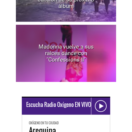
álbum
Madonna vuelve a sus
raíces dance con
"Confessions II"
Escucha Radio Oxígeno EN VIVO
OXÍGENO EN TU CIUDAD
Arequipa