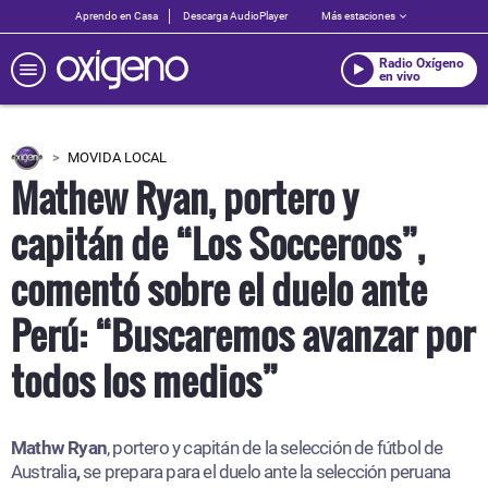
Aprendo en Casa
Descarga AudioPlayer
Más estaciones
Radio Oxígeno
en vivo
MOVIDA LOCAL
Mathew Ryan, portero y
capitán de “Los Socceroos”,
comentó sobre el duelo ante
Perú: “Buscaremos avanzar por
todos los medios”
Mathw Ryan
, portero y capitán de la selección de fútbol de
Australia
,
se prepara para el duelo ante la selección peruana