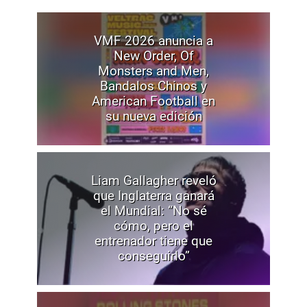
VMF 2026 anuncia a
New Order, Of
Monsters and Men,
Bandalos Chinos y
American Football en
su nueva edición
Liam Gallagher reveló
que Inglaterra ganará
el Mundial: “No sé
cómo, pero el
entrenador tiene que
conseguirlo”