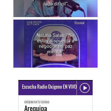
lado difícil”
Natalia Salas: “No
estoy dispuesta a
negociar mi paz
mental”
Escucha Radio Oxígeno EN VIVO
OXÍGENO EN TU CIUDAD
Arequipa