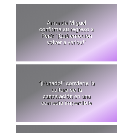
Amanda Miguel
confirma su regreso a
Perú: "¡Qué emoción
volver a verlos!"
“¡Funado!” convierte la
cultura de la
cancelación en una
comedia imperdible