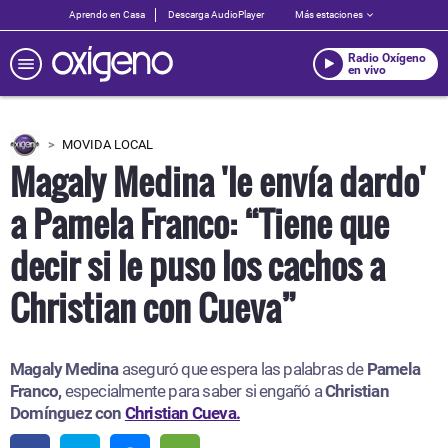
Aprendo en Casa
Descarga AudioPlayer
Más estaciones
Radio Oxígeno
en vivo
MOVIDA LOCAL
Magaly Medina 'le envía dardo'
a Pamela Franco: “Tiene que
decir si le puso los cachos a
Christian con Cueva”
Magaly Medina
aseguró que espera las palabras de
Pamela
Franco,
especialmente para saber si engañó a
Christian
Domínguez con
Christian Cueva.