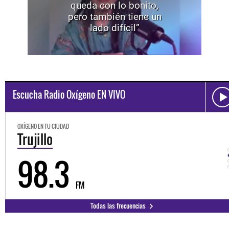
queda con lo bonito,
pero también tiene un
lado difícil”
Escucha Radio Oxígeno EN VIVO
OXÍGENO EN TU CIUDAD
Trujillo
98.3
FM
Todas las frecuencias