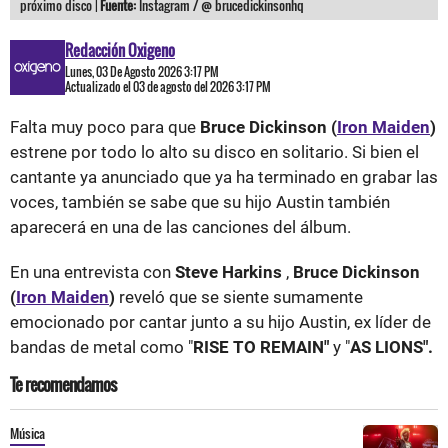
próximo disco |
Fuente:
Instagram / @ brucedickinsonhq
Redacción Oxigeno
Lunes, 03 De Agosto 2026 3:17 PM
Actualizado el 03 de agosto del 2026 3:17 PM
Falta muy poco para que
Bruce Dickinson (
Iron Maiden
)
estrene por todo lo alto su disco en solitario. Si bien el
cantante ya anunciado que ya ha terminado en grabar las
voces, también se sabe que su hijo Austin también
aparecerá en una de las canciones del álbum.
En una entrevista con
Steve Harkins
,
Bruce Dickinson
(
Iron Maiden
)
reveló que se siente sumamente
emocionado por cantar junto a su hijo Austin, ex líder de
bandas de metal como "
RISE TO REMAIN"
y "
AS LIONS".
Te recomendamos
Música