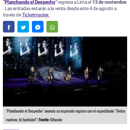
“
Planchando el Despecho
” regresa a Lima el
13 de noviembre
. Las entradas estarán a la venta desde este 4 de agosto a
través de
Ticketmaster.
"Planchando el Despecho" anuncia su esperado regreso con el espectáculo "¡Todas
vuelven, tú también!" |
Fuente:
Difusión