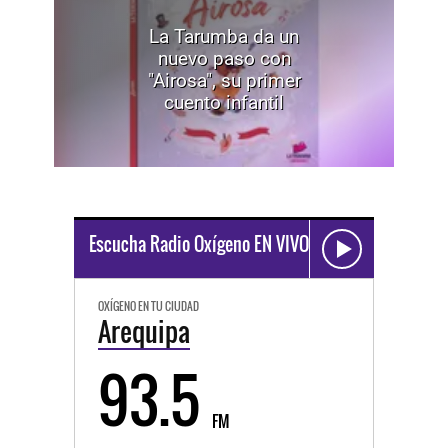
La Tarumba da un
nuevo paso con
"Airosa", su primer
cuento infantil
Escucha Radio Oxígeno EN VIVO
OXÍGENO EN TU CIUDAD
Arequipa
93.5
FM