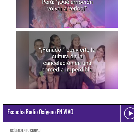
Perú: "¡Qué emoción
volver a verlos!"
“¡Funado!” convierte la
cultura de la
cancelación en una
comedia imperdible
Escucha Radio Oxígeno EN VIVO
OXÍGENO EN TU CIUDAD