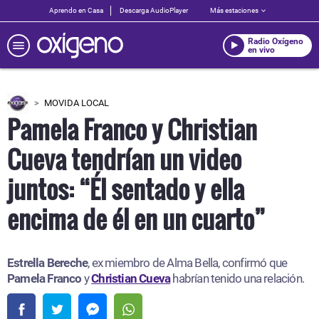
Aprendo en Casa
Descarga AudioPlayer
Más estaciones
Radio Oxígeno
en vivo
MOVIDA LOCAL
Pamela Franco y Christian
Cueva tendrían un video
juntos: “Él sentado y ella
encima de él en un cuarto”
Estrella Bereche
, ex miembro de Alma Bella, confirmó que
Pamela Franco
y
Christian Cueva
habrían tenido una relación.