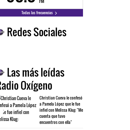
FM
FM
Todas las frecuencias
Redes Sociales
Las más leídas
Radio Oxígeno
Christian Cueva le confesó
a Pamela López que le fue
infiel con Melissa Klug: "Me
cuenta que tuvo
encuentros con ella"