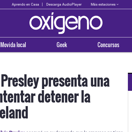
Más estaciones
Aprendo en Casa
Descarga AudioPlayer
Movida local
Geek
Concursos
s Presley presenta una
tentar detener la
OXÍGENO EN TU CIUDAD
Arequipa
eland
93.5