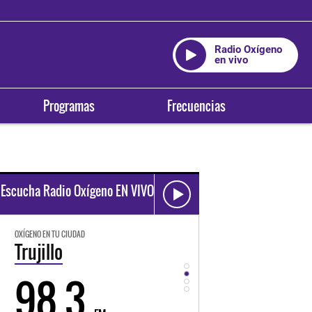
Radio Oxígeno
en vivo
Programas
Frecuencias
Escucha Radio Oxígeno EN VIVO
OXÍGENO EN TU CIUDAD
OXÍGENO EN TU CIUDAD
Trujillo
Huancayo
98.3
94.3