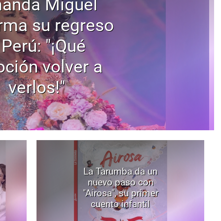
anda Miguel
rma su regreso
 Perú: "¡Qué
ción volver a
verlos!"
La Tarumba da un
nuevo paso con
"Airosa", su primer
cuento infantil