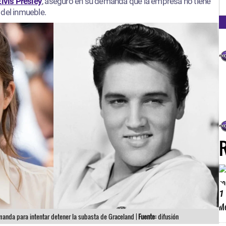
FM
Elvis Presley
, aseguró en su demanda que la empresa no tiene
 del inmueble.
1
manda para intentar detener la subasta de Graceland |
Fuente:
difusión