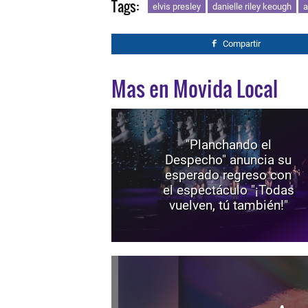
Tags:
elvis presley
danielle riley keough
a
Compartir
Mas en Movida Local
"Planchando el
Despecho" anuncia su
esperado regreso con
el espectáculo "¡Todas
vuelven, tú también!"