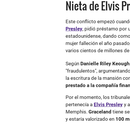
Nieta de Elvis 
Este conflicto empezó cuan
Presley
, pidió préstamo por u
estadounidense, dando como
mujer falleción el año pasado
varios cientos de millones d
Según
Danielle Riley Keough
"fraudulentos", argumentand
la escritura de la mansión co
prestado a la compañía finan
Por el momento, los tribunal
pertenecía a
Elvis Presley
y a
Memphis.
Graceland
tiene se
y estaría valorizado en
100 mi