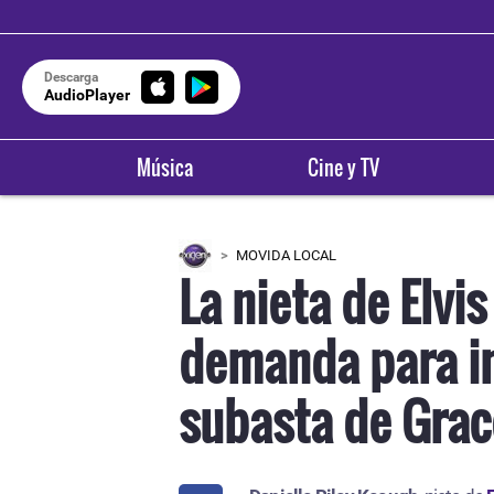
Descarga
AudioPlayer
Música
Cine y TV
MOVIDA LOCAL
La nieta de Elvi
demanda para in
subasta de Grac