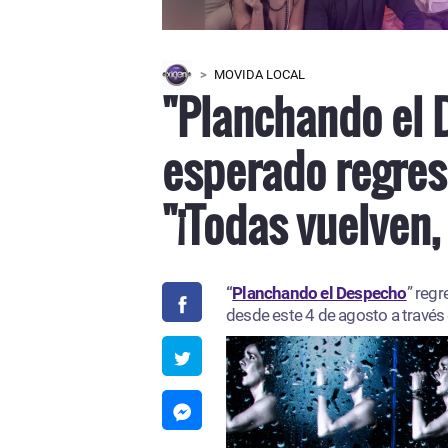
MOVIDA LOCAL
"Planchando el 
esperado regres
"¡Todas vuelven,
“
Planchando el Despecho
” regr
desde este 4 de agosto a través