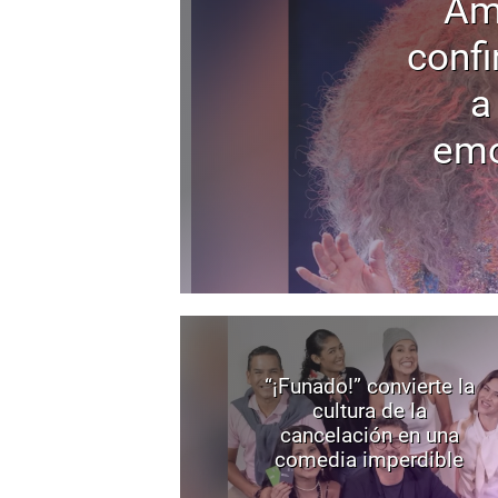
Am
confi
a
emo
“¡Funado!” convierte la
cultura de la
cancelación en una
comedia imperdible