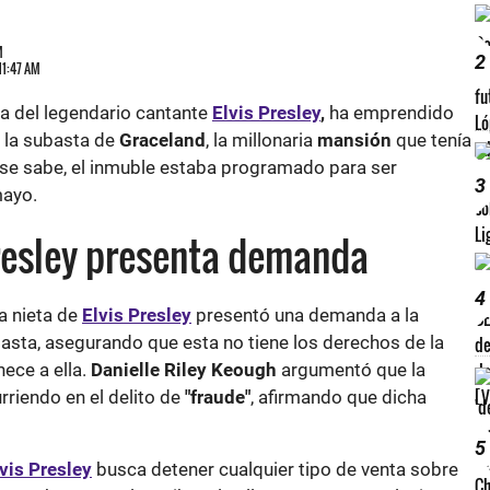
M
2
11:47 AM
eta del legendario cantante
Elvis Presley
,
ha emprendido
r la subasta de
Graceland
, la millonaria
mansión
que tenía
se sabe, el inmuble estaba programado para ser
3
mayo.
Presley presenta demanda
4
a nieta de
Elvis Presley
presentó una demanda a la
sta, asegurando que esta no tiene los derechos de la
ece a ella.
Danielle Riley Keough
argumentó que la
riendo en el delito de
"fraude"
, afirmando que dicha
.
5
vis Presley
busca detener cualquier tipo de venta sobre