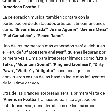
Chinos"
y la icónica agrupación de rock alternativo
"
American Football"
.
La celebración musical también contará con la
participación de destacados artistas latinoamericanos
como "
Silvana Estrada"
,"
Juana Aguirre"
, "
Javiera Mena"
,
"
Piel Camaleón"
y "
Peces Raros".
Uno de los momentos más esperados será el debut en
el Perú de
"Of Monsters and Men",
quienes llegarán por
primera vez a Lima para interpretar himnos como
"Little
Talks", "Mountain Sound", "King and Lionheart", "Dirty
Paws", "Visitor" y "Alligator",
canciones que los
convirtieron en una de las bandas indie más influyentes
de la última década.
Otra de las grandes sorpresas será la primera visita de
"
American Football"
a nuestro país. La agrupación
estadounidense, considerada una de las máximas