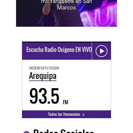
mil fanáticos en San
Marcos
Escucha Radio Oxígeno EN VIVO
OXÍGENO EN TU CIUDAD
Arequipa
93.5
FM
Todas las frecuencias