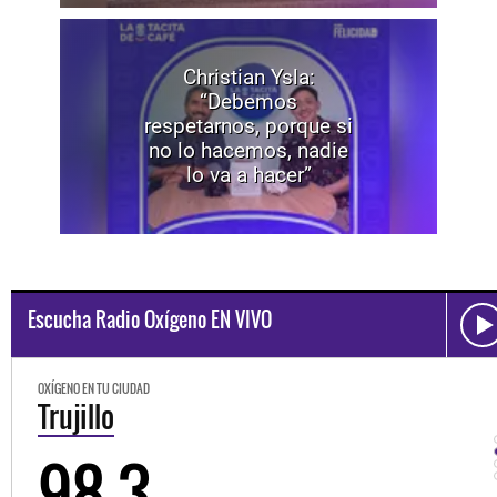
Christian Ysla:
“Debemos
respetarnos, porque si
no lo hacemos, nadie
lo va a hacer”
Escucha Radio Oxígeno EN VIVO
OXÍGENO EN TU CIUDAD
Trujillo
98.3