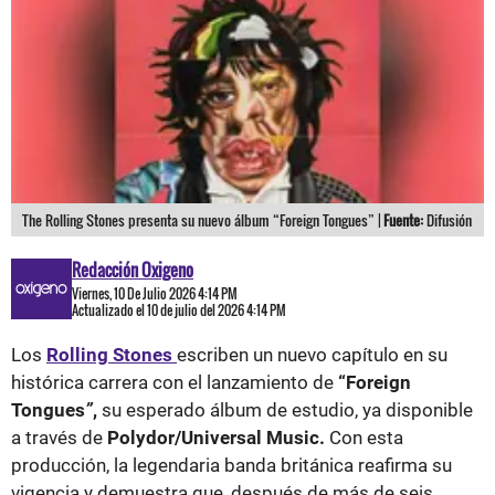
The Rolling Stones presenta su nuevo álbum “Foreign Tongues” |
Fuente:
Difusión
Redacción Oxigeno
Viernes, 10 De Julio 2026 4:14 PM
Actualizado el 10 de julio del 2026 4:14 PM
Los
Rolling Stones
escriben un nuevo capítulo en su
histórica carrera con el lanzamiento de
“Foreign
Tongues
”
,
su esperado álbum de estudio, ya disponible
a través de
Polydor/Universal Music.
Con esta
producción, la legendaria banda británica reafirma su
vigencia y demuestra que, después de más de seis