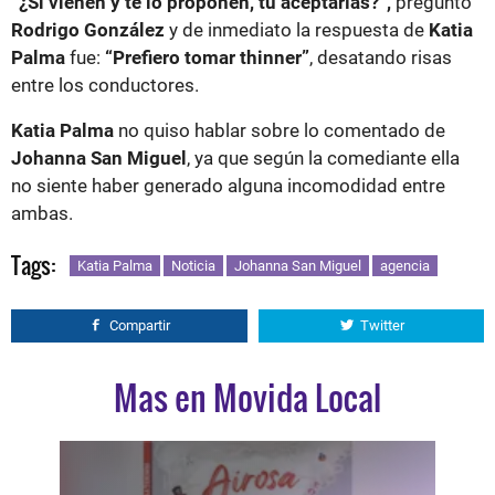
“¿Si vienen y te lo proponen, tú aceptarías?”,
preguntó
Rodrigo González
y de inmediato la respuesta de
Katia
Palma
fue:
“Prefiero tomar thinner”
, desatando risas
entre los conductores.
Katia Palma
no quiso hablar sobre lo comentado de
Johanna San Miguel
, ya que según la comediante ella
no siente haber generado alguna incomodidad entre
ambas.
Tags:
Katia Palma
Noticia
Johanna San Miguel
agencia
Compartir
Twitter
Mas en Movida Local