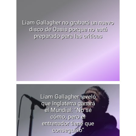
Liam Gallagher no grabará un nuevo
disco de Oasis porque no está
preparado para las críticas
Liam Gallagher reveló
que Inglaterra ganará
el Mundial: “No sé
cómo, pero el
entrenador tiene que
conseguirlo”