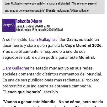
Liam Gallagher reveló que Inglaterra ganará el Mundial: “No sé cómo, pero el
entrenador tiene que conseguirlo” |
Fuente:
Instagram /@liamgallagher
Redacción Oxigeno
Lunes, 13 De Julio 2026 11:27 AM
Actualizado el 13 de julio del 2026 11:35 AM
A su fiel estilo,
Liam Gallagher
, líder
Oasis,
no dudó en
decir fuerte y claro
quién ganará la
Copa Mundial 2026.
Y es que el cantante
le respondió a uno de sus
seguidores sobre quién podría ganar este
Mundial.
Liam Gallagher
ha estado muy activo en sus redes
sociales comentando distintos momentos del Mundial.
En una de sus publicaciones más recientes, el rockero
pronosticó que Inglaterra se coronará campeona.
“
Tienen que lograrlo”,
escribió.
“Vamos a ganar este Mundial
.
No sé cómo, pero me da