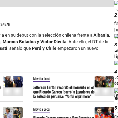
2
4 9:45 AM
ria en su debut con la selección chilena frente a
Albania
,
, Marcos Bolados y Víctor Dávila
. Ante ello, el DT de la
3
sati
, señaló que
Perú y Chile
empezaron un nuevo
4
Movida Local
l
Jefferson Farfán recordó el momento en el
que Ricardo Gareca 'borró' a jugadores de
la selección peruana: “Yo fui el primero”
5
Movida Local
Ricardo Gareca convoca a Ben Brereton y