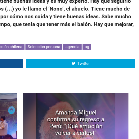
' tiene buenas ideas y es muy experto. Hay que seguirlo
os (…) yo le llamo el ‘Nono’, el abuelo. Tiene mucho de
 por cómo nos cuida y tiene buenas ideas. Sabe mucho
campo, que tenía que tener más el balón. Hay que mejorar,
cción chilena
Selección peruana
agencia
ag
Twitter
Amanda Miguel
confirma su regreso a
Perú: "¡Qué emoción
volver a verlos!"