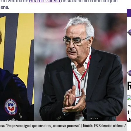
FM
 con victoria de
Ricardo Gareca,
destacándolo como un gran
lena.
1
eca: “Empezaron igual que nosotros, un nuevo proceso” |
Fuente:
FB Selección chilena /