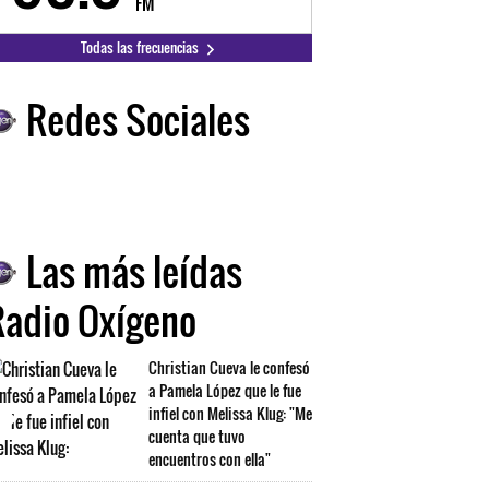
FM
FM
Todas las frecuencias
Redes Sociales
Las más leídas
Radio Oxígeno
Christian Cueva le confesó
a Pamela López que le fue
infiel con Melissa Klug: "Me
cuenta que tuvo
encuentros con ella"