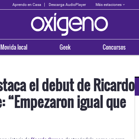
Más estaciones
Aprendo en Casa
Descarga AudioPlayer
Movida local
Geek
Concursos
staca el debut de Ricardo
e: “Empezaron igual que
OXÍGENO EN TU CIUDAD
Arequipa
93.5