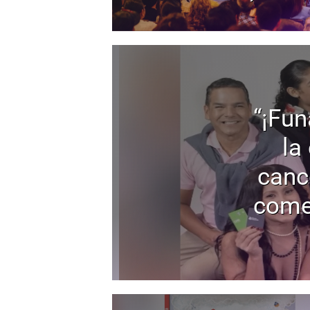
“¡Fun
la
canc
come