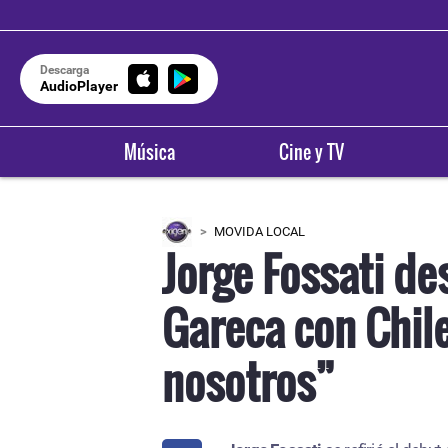
Descarga
AudioPlayer
Música
Cine y TV
MOVIDA LOCAL
Jorge Fossati de
Gareca con Chil
nosotros”