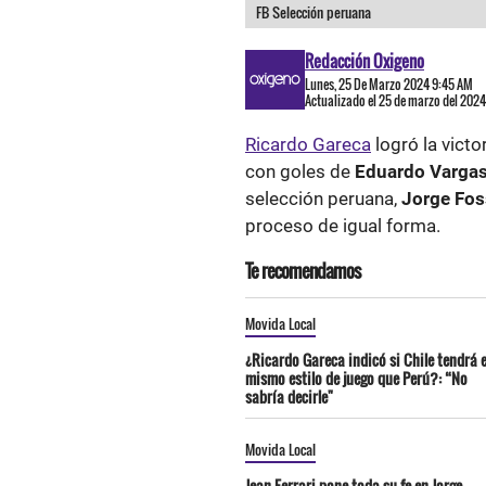
FB Selección peruana
Redacción Oxigeno
Lunes, 25 De Marzo 2024 9:45 AM
Actualizado el 25 de marzo del 202
Ricardo Gareca
logró la victo
con goles de
Eduardo Vargas
selección peruana,
Jorge Fos
proceso de igual forma.
Te recomendamos
Movida Local
¿Ricardo Gareca indicó si Chile tendrá e
mismo estilo de juego que Perú?: “No
sabría decirle"
Movida Local
Jean Ferrari pone toda su fe en Jorge