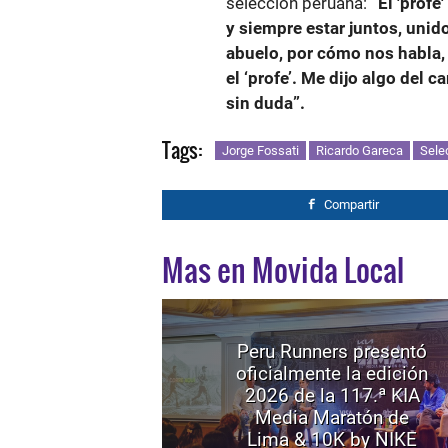
selección peruana:
“El 'profe
y siempre estar juntos, unid
abuelo, por cómo nos habla,
el ‘profe’. Me dijo algo del 
sin duda”.
Tags:
Jorge Fossati
Ricardo Gareca
Sele
Compartir
Mas en Movida Local
Peru Runners presentó
oficialmente la edición
2026 de la 117.ª KIA
Media Maratón de
Lima & 10K by NIKE