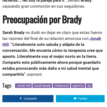
reciente… No soy la pareja para ti”
, señaló
Brady
,
causando gran conmoción en sus seguidores.
Preocupación por Brady
Sarah Brady
no dudó en dejar en claro que estas fueron
las razones del final de su relación amorosa con
Jonah
Hill
.
“Literalmente solo saluda y aléjate de la
conversación. Me encanta cómo tu terapeuta cree que
apesto. Literalmente soy el mejor novio en la tierra.
Comparto esto públicamente ahora porque guardarlo
estaba provocando más daño a mi salud mental que
compartirlo”
, expresó.
Tags:
Jonah Hill
Sarah Brady
Hollywood
agencia
ag
Compartir
Twitter