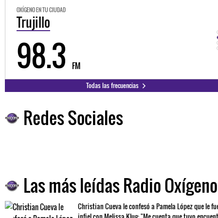
OXÍGENO EN TU CIUDAD
Trujillo
98.3
FM
Todas las frecuencias
Redes Sociales
Las más leídas Radio Oxígeno
Christian Cueva le confesó a Pamela López que le fu
infiel con Melissa Klug: "Me cuenta que tuvo encuen