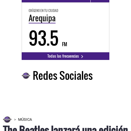
OXÍGENO EN TU CIUDAD
Arequipa
93.5
FM
Todas las frecuencias
Redes Sociales
MÚSICA
The Beatles lanzará una edición