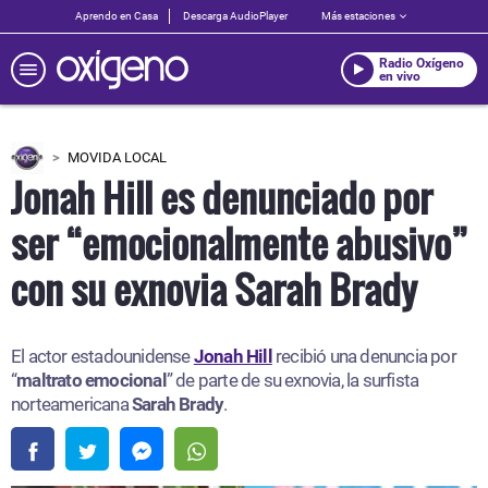
Aprendo en Casa
Descarga AudioPlayer
Más estaciones
Radio Oxígeno
en vivo
MOVIDA LOCAL
Jonah Hill es denunciado por
ser “emocionalmente abusivo”
con su exnovia Sarah Brady
El actor estadounidense
Jonah Hill
recibió una denuncia por
“
maltrato
emocional
” de parte de su exnovia, la surfista
norteamericana
Sarah Brady
.