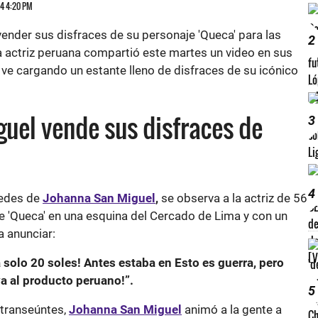
24 4:20 PM
 vender sus disfraces de su personaje 'Queca' para las
2
a actriz peruana compartió este martes un video en sus
e ve cargando un estante lleno de disfraces de su icónico
uel vende sus disfraces de
3
4
redes de
Johanna San Miguel
,
se observa a la actriz de 56
e 'Queca' en una esquina del Cercado de Lima y con un
 anunciar:
a solo 20 soles! Antes estaba en Esto es guerra, pero
a al producto peruano!”.
5
 transeúntes,
Johanna San Miguel
animó a la gente a