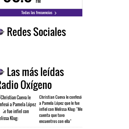
FM
FM
Todas las frecuencias
Redes Sociales
Las más leídas
Radio Oxígeno
Christian Cueva le confesó
a Pamela López que le fue
infiel con Melissa Klug: "Me
cuenta que tuvo
encuentros con ella"