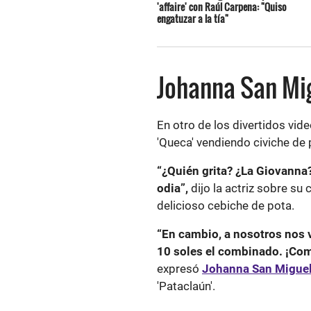
'affaire' con Raúl Carpena: "Quiso
engatuzar a la tía"
Johanna San Mi
En otro de los divertidos vid
'Queca' vendiendo civiche de p
“¿Quién grita? ¿La Giovanna?
odia”,
dijo la actriz sobre su
delicioso cebiche de pota.
“En cambio, a nosotros nos v
10 soles el combinado. ¡Comp
expresó
Johanna San Migue
'Pataclaún'.