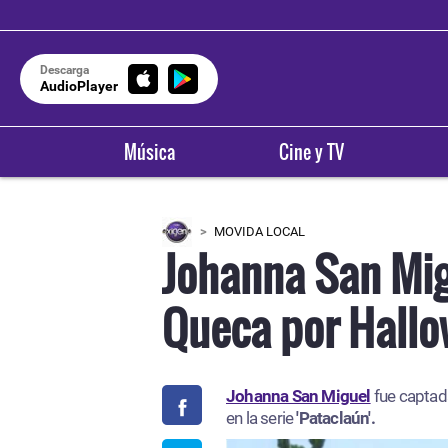
Descarga
AudioPlayer
Música
Cine y TV
MOVIDA LOCAL
Johanna San Mig
Queca por Hallo
Johanna San Miguel
fue captad
en la serie
'Pataclaún'.