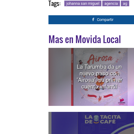
Tags:
johanna san miguel
agencia
ag
Compartir
Mas en Movida Local
La Tarumba da un
nuevo paso con
"Airosa", su primer
cuento infantil