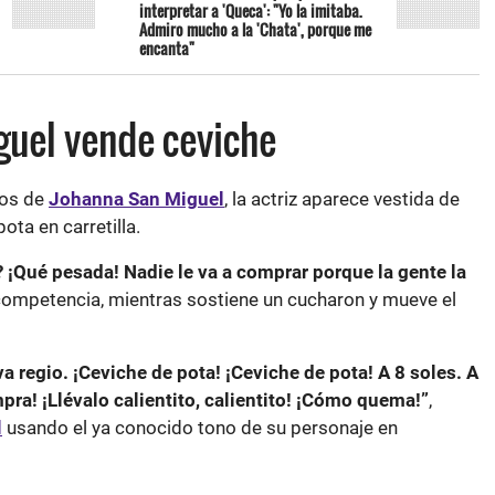
interpretar a 'Queca': "Yo la imitaba.
Admiro mucho a la 'Chata', porque me
encanta"
guel vende ceviche
eos de
Johanna San Miguel
, la actriz aparece vestida de
ota en carretilla.
 ¡Qué pesada! Nadie le va a comprar porque la gente la
 competencia, mientras sostiene un cucharon y mueve el
a regio. ¡Ceviche de pota! ¡Ceviche de pota! A 8 soles. A
ra! ¡Llévalo calientito, calientito! ¡Cómo quema!”
,
l
usando el ya conocido tono de su personaje en