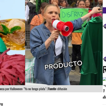
FM
eca por Halloween: "Ya no tengo plata" |
Fuente:
difusión
1
 PM