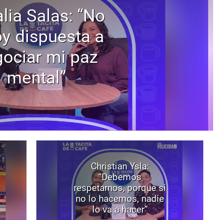
lia Salas: “No
oy dispuesta a
ociar mi paz
mental”
Christian Ysla:
“Debemos
respetarnos, porque si
no lo hacemos, nadie
lo va a hacer”