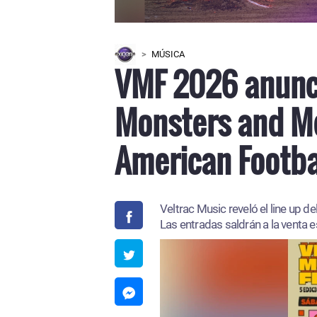
MÚSICA
VMF 2026 anunci
Monsters and Me
American Footba
Veltrac Music reveló el line up d
Las entradas saldrán a la venta e