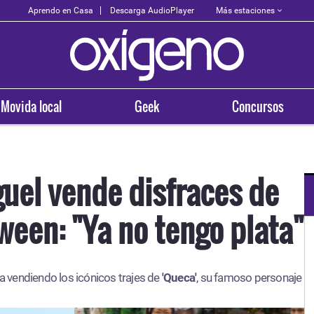
Más estaciones
Aprendo en Casa
Descarga AudioPlayer
Movida local
Geek
Concursos
uel vende disfraces de
ween: "Ya no tengo plata"
OXÍGENO EN TU CIUDAD
Arequipa
a vendiendo los icónicos trajes de
93.5
'Queca'
, su famoso personaje