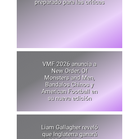
VMF 2026 anuncia a
New Order, Of
Monsters and Men,
Bandalos Chinos y
American Football en
su nueva edición
Liam Gallagher reveló
que Inglaterra ganará
el Mundial: “No sé