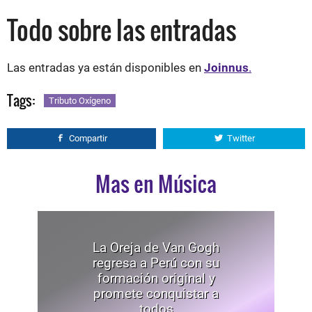
Todo sobre las entradas
Las entradas ya están disponibles en
Joinnus
.
Tags:
Tributo Oxígeno
Compartir
Twitter
Mas en Música
La Oreja de Van Gogh
regresa a Perú con su
formación original y
promete conquistar a
todos