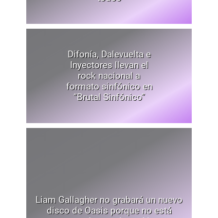
Difonía, Dalevuelta e
Inyectores llevan el
rock nacional a
formato sinfónico en
“Brutal Sinfónico”
Liam Gallagher no grabará un nuevo
disco de Oasis porque no está
preparado para las críticas