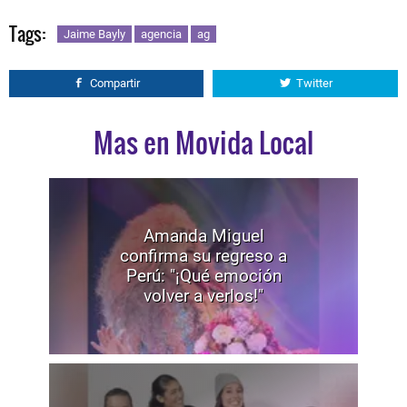
Tags:
Jaime Bayly
agencia
ag
Compartir
Twitter
Mas en Movida Local
Amanda Miguel
confirma su regreso a
Perú: "¡Qué emoción
volver a verlos!"