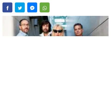
La Oreja de Van Gogh regresa a Perú con su formación original y promete
conquistar a todos |
Fuente:
Difusión
Redacción Oxigeno
Jueves, 30 De Julio 2026 10:00 AM
Actualizado el 30 de julio del 2026 10:00 AM