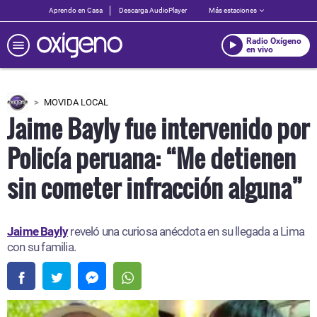
Aprendo en Casa
Descarga AudioPlayer
Más estaciones
Radio Oxígeno
en vivo
MOVIDA LOCAL
Jaime Bayly fue intervenido por
Policía peruana: “Me detienen
sin cometer infracción alguna”
Jaime Bayly
reveló una curiosa anécdota en su llegada a Lima
con su familia.