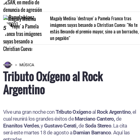
Magaly Medina 'destruye' a Pamela Franco tras
imágenes suyas besando a Christian Cueva: "No te
5
estás llevando el premio mayor, sino a un borracho,
un pegalón"
MÚSICA
Tributo Oxígeno al Rock
Argentino
Vive una gran noche con
Tributo Oxígeno
al
Rock Argentino
, el
cual reunirá los grandes éxitos de
Marciano Cantero,
de
Enanitos Verdes
, y
Gustavo Cerati,
de
Soda Stereo
. La cita
será este martes 18 de agosto a
Damian Barranco
. Aquí las
entradas.​