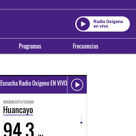
Radio Oxígeno
en vivo
Programas
Frecuencias
Escucha Radio Oxígeno EN VIVO
OXÍGENO EN TU CIUDAD
OXÍGENO EN TU CIUDAD
Huancayo
Cusco
94.3
89.3