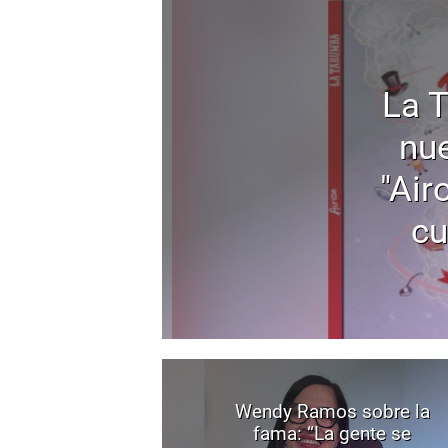
La 
nu
"Air
cu
Wendy Ramos sobre la
fama: “La gente se