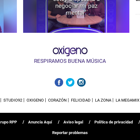
negociar mi paz
mental”
RESPIRAMOS BUENA MÚSICA
STUDIO92
OXIGENO
CORAZÓN
FELICIDAD
LA ZONA
LA MEGAMIX
Grupo RPP
Anuncia Aquí
Aviso legal
Política de privacidad
Reportar problemas