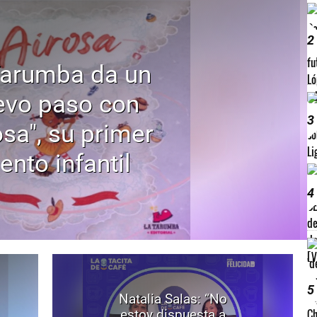
2
Tarumba da un
evo paso con
3
osa", su primer
ento infantil
4
5
Natalia Salas: “No
estoy dispuesta a