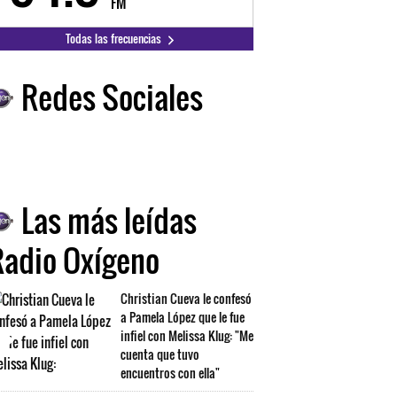
FM
FM
Todas las frecuencias
Redes Sociales
Las más leídas
Radio Oxígeno
Christian Cueva le confesó
a Pamela López que le fue
infiel con Melissa Klug: "Me
cuenta que tuvo
encuentros con ella"