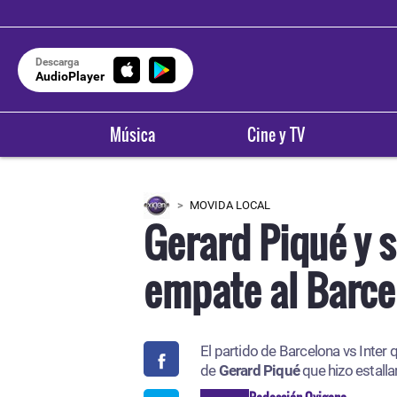
Descarga
AudioPlayer
Música
Cine y TV
MOVIDA LOCAL
Gerard Piqué y s
empate al Barce
OXÍGENO E
Areq
El partido de Barcelona vs Inter
9
de
Gerard Piqué
que hizo estalla