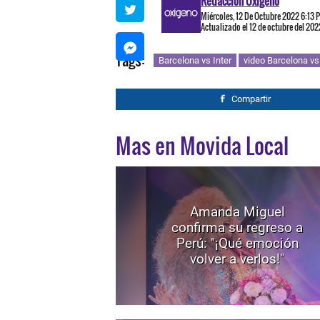
Redacción Oxigeno
Miércoles, 12 De Octubre 2022 6:13 
Actualizado el 12 de octubre del 202
Tags:
Barcelona vs Inter
video Barcelona vs 
Compartir
Mas en Movida Local
Amanda Miguel
confirma su regreso a
Perú: "¡Qué emoción
volver a verlos!"