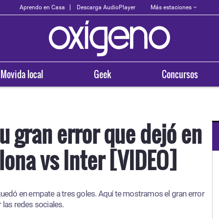
Más estaciones
Aprendo en Casa
Descarga AudioPlayer
Movida local
Geek
Concursos
u gran error que dejó en
lona vs Inter [VIDEO]
N TU CIUDAD
OXÍGENO EN TU CIUDAD
uipa
Trujillo
 quedó en empate a tres goles. Aquí te mostramos el gran error
3.5
98.3
r las redes sociales.