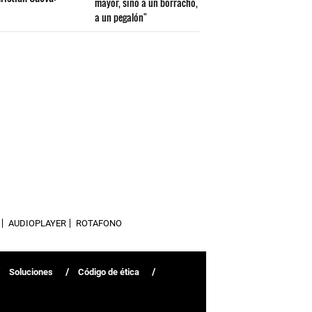
mayor, sino a un borracho,
a un pegalón"
AUDIOPLAYER
ROTAFONO
Soluciones
Código de ética