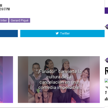
FM
FM
PM
2 6:17 PM
Inter
Gerard Piqué
Twitter
“¡Funado!” convierte la
cultura de la
cancelación en una
comedia imperdible
1