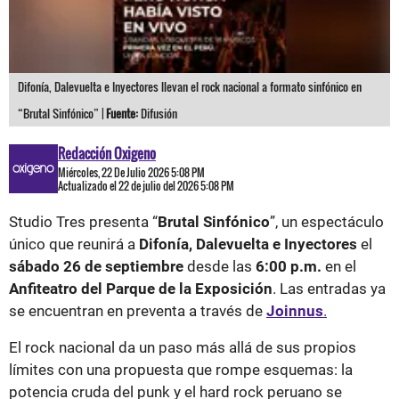
Difonía, Dalevuelta e Inyectores llevan el rock nacional a formato sinfónico en
“Brutal Sinfónico” |
Fuente:
Difusión
Redacción Oxigeno
Miércoles, 22 De Julio 2026 5:08 PM
Actualizado el 22 de julio del 2026 5:08 PM
Studio Tres presenta “
Brutal Sinfónico
”, un espectáculo
único que reunirá a
Difonía, Dalevuelta e Inyectores
el
sábado 26 de septiembre
desde las
6:00 p.m.
en el
Anfiteatro del Parque de la Exposición
. Las entradas ya
se encuentran en preventa a través de
Joinnus
.
El rock nacional da un paso más allá de sus propios
límites con una propuesta que rompe esquemas: la
potencia cruda del punk y el hard rock peruano se