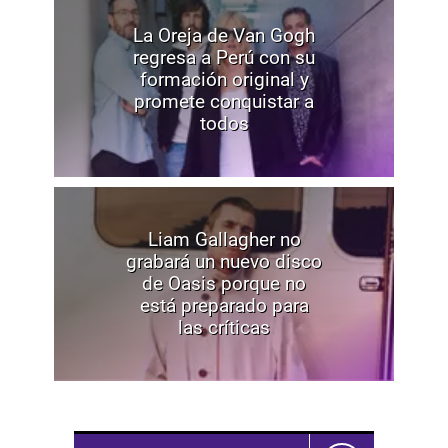
La Oreja de Van Gogh
regresa a Perú con su
formación original y
promete conquistar a
todos
Liam Gallagher no
grabará un nuevo disco
de Oasis porque no
está preparado para
las críticas