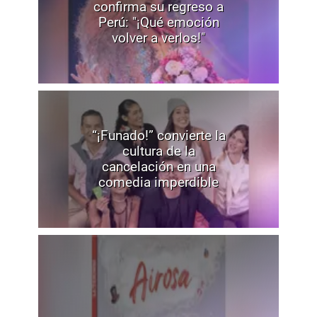
confirma su regreso a
Perú: "¡Qué emoción
volver a verlos!"
“¡Funado!” convierte la
cultura de la
cancelación en una
comedia imperdible