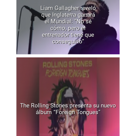
Liam Gallagher reveló
que Inglaterra ganará
el Mundial: “No sé
cómo, pero el
entrenador tiene que
conseguirlo”
The Rolling Stones presenta su nuevo
álbum “Foreign Tongues”