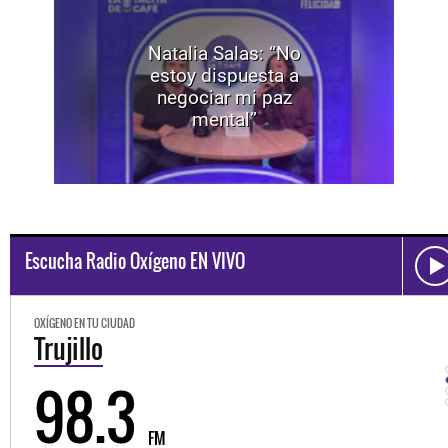
Natalia Salas: “No
estoy dispuesta a
negociar mi paz
mental”
Escucha Radio Oxígeno EN VIVO
OXÍGENO EN TU CIUDAD
Trujillo
98.3
FM