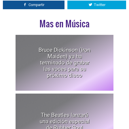
Compartir
Twitter
Mas en Música
Bruce Dickinson (Iron
Maiden) ya ha
terminado de grabar
las voces para su
próximo disco
The Beatles lanzará
una edición especial
de Rubber Soul