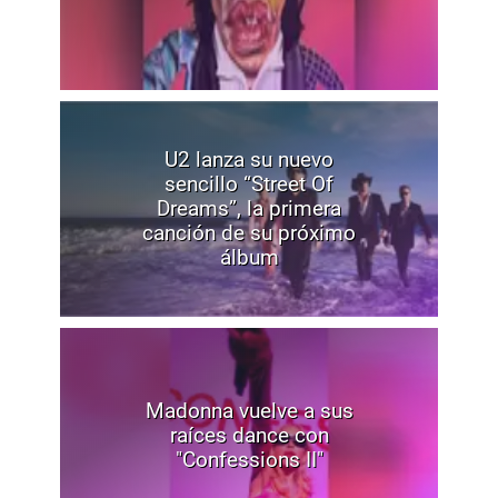
U2 lanza su nuevo
sencillo “Street Of
Dreams”, la primera
canción de su próximo
álbum
Madonna vuelve a sus
raíces dance con
"Confessions II"