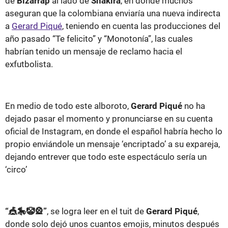
de
Bizarrap
al lado de
Shakira
, en donde muchos
aseguran que la colombiana enviaría una nueva indirecta
a
Gerard Piqué
, teniendo en cuenta las producciones del
año pasado “Te felicito” y “Monotonía”, las cuales
habrían tenido un mensaje de reclamo hacia el
exfutbolista.
En medio de todo este alboroto,
Gerard Piqué
no ha
dejado pasar el momento y pronunciarse en su cuenta
oficial de Instagram, en donde el español habría hecho lo
propio enviándole un mensaje ‘encriptado’ a su expareja,
dejando entrever que todo este espectáculo sería un
‘circo’
“🎪🎠🤡🎡”
, se logra leer en el tuit de
Gerard Piqué
,
donde solo dejó unos cuantos emojis, minutos después