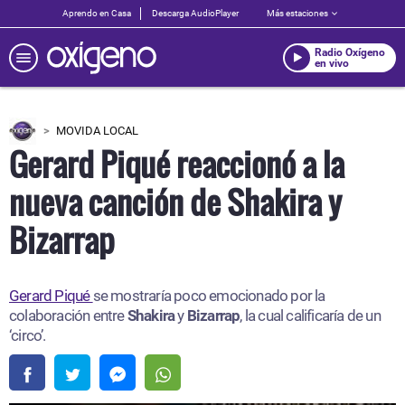
Aprendo en Casa
Descarga AudioPlayer
Más estaciones
Radio Oxígeno
en vivo
MOVIDA LOCAL
Gerard Piqué reaccionó a la
nueva canción de Shakira y
Bizarrap
Gerard Piqué
se mostraría poco emocionado por la
colaboración entre
Shakira
y
Bizarrap
, la cual calificaría de un
‘circo’.