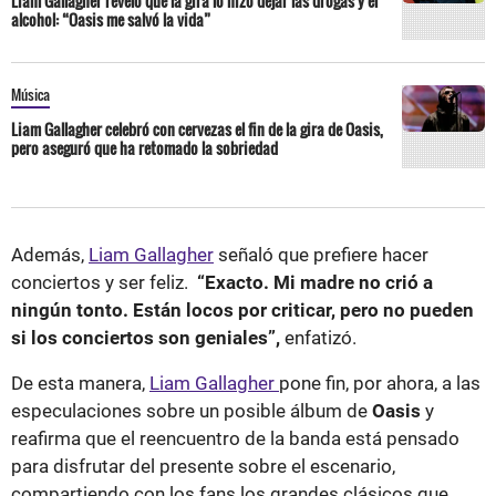
Liam Gallagher reveló que la gira lo hizo dejar las drogas y el
alcohol: “Oasis me salvó la vida”
Música
Liam Gallagher celebró con cervezas el fin de la gira de Oasis,
pero aseguró que ha retomado la sobriedad
Además,
Liam Gallagher
señaló que prefiere hacer
conciertos y ser feliz.
“Exacto. Mi madre no crió a
ningún tonto. Están locos por criticar, pero no pueden
si los conciertos son geniales”,
enfatizó.
De esta manera,
Liam Gallagher
pone fin, por ahora, a las
especulaciones sobre un posible álbum de
Oasis
y
reafirma que el reencuentro de la banda está pensado
para disfrutar del presente sobre el escenario,
compartiendo con los fans los grandes clásicos que