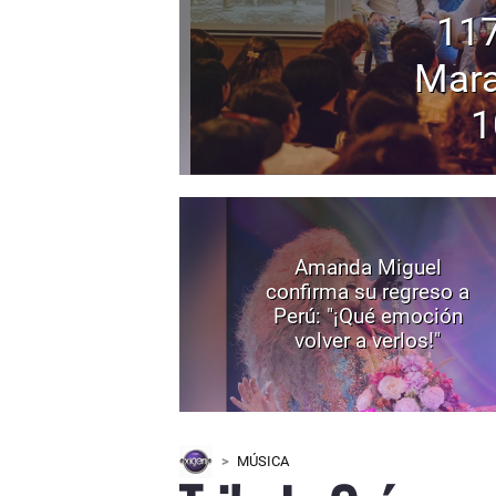
117
Mara
1
Amanda Miguel
confirma su regreso a
Perú: "¡Qué emoción
volver a verlos!"
MÚSICA