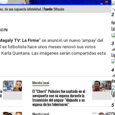
s, de una supuesta infidelidad. |
Fuente:
Difusión
2
1:03 PM
Magaly TV: La Firme
” se anunció un nuevo ‘ampay’ del
3
el ex futbolista hace unos meses renovó sus votos
 Karla Quintana. Las imágenes serán compartidas esta
4
Movida Local
io
El "Chorri" Palacios fue captado en el
ad
aeropuerto con su esposa durante la
trasmisión del ampay: "Alejando a su
esposa de los televisores"
5
Movida Local