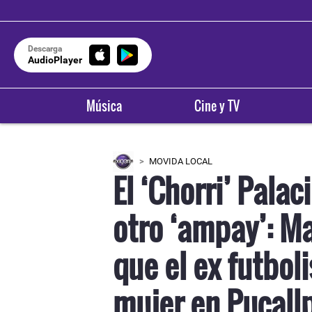
Descarga
AudioPlayer
Música
Cine y TV
MOVIDA LOCAL
El ‘Chorri’ Palac
otro ‘ampay’: M
OXÍGENO E
Areq
que el ex futbol
9
mujer en Pucall