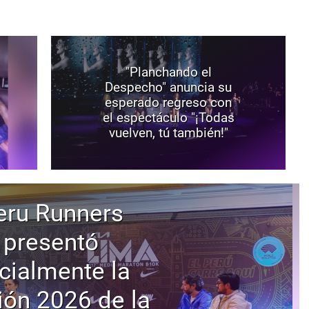
"Planchando el
Despecho" anuncia su
esperado regreso con
el espectáculo "¡Todas
vuelven, tú también!"
eru Runners
presentó
icialmente la
ión 2026 de la