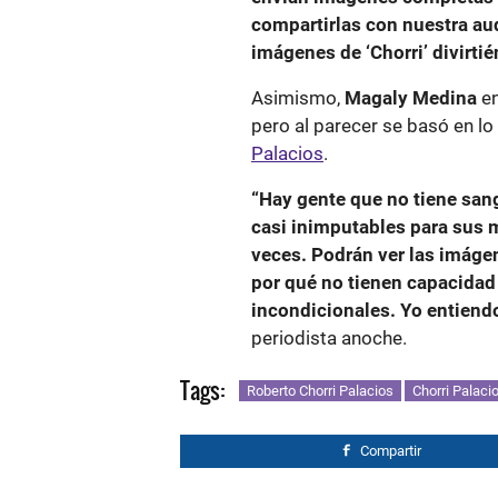
compartirlas con nuestra aud
imágenes de ‘Chorri’ divirti
Asimismo,
Magaly Medina
en
pero al parecer se basó en lo
Palacios
.
“Hay gente que no tiene sang
casi inimputables para sus m
veces. Podrán ver las imágen
por qué no tienen capacidad 
incondicionales. Yo entiend
periodista anoche.
Tags:
Roberto Chorri Palacios
Chorri Palaci
Compartir