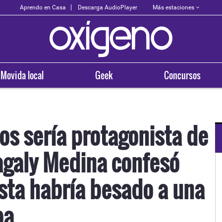
Más estaciones
Aprendo en Casa
Descarga AudioPlayer
Movida local
Geek
Concursos
ios sería protagonista de
agaly Medina confesó
N TU CIUDAD
OXÍGENO EN TU CIUDAD
uipa
Trujillo
ista habría besado a una
3.5
98.3
pa