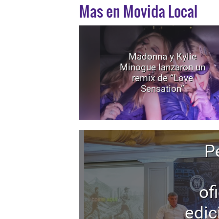
Mas en Movida Local
Madonna y Kylie
Minogue lanzaron un
remix de “Love
Sensation”
P
of
edic