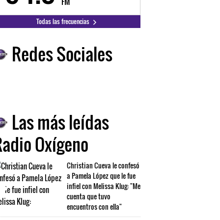
FM
FM
Todas las frecuencias
Redes Sociales
Las más leídas
Radio Oxígeno
Christian Cueva le confesó
a Pamela López que le fue
infiel con Melissa Klug: "Me
cuenta que tuvo
encuentros con ella"