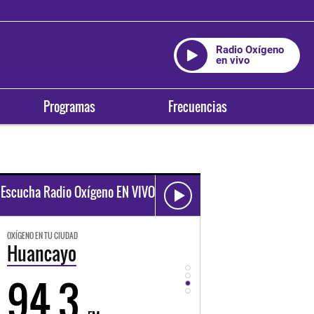
Radio Oxígeno
en vivo
Programas
Frecuencias
Escucha Radio Oxígeno EN VIVO
OXÍGENO EN TU CIUDAD
OXÍGENO EN TU CIUDAD
Huancayo
Cusco
94.3
89.3