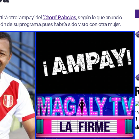
FM
FM
irá otro ‘ampay’ del
‘Chorri’ Palacios
, según lo que anunció
ción de su programa, pues habría sido visto con otra mujer.
1