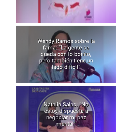
Wendy Ramos sobre la
fama: “La gente se
queda con lo bonito,
pero también tiene un
lado difícil”
Natalia Salas: “No
estoy dispuesta a
negociar mi paz
mental”