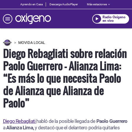
Aprendo en Casa
Descarga AudioPlayer
Más estaciones
Radio Oxígeno
en vivo
MOVIDA LOCAL
Diego Rebagliati sobre relación
Paolo Guerrero - Alianza Lima:
“Es más lo que necesita Paolo
de Alianza que Alianza de
Paolo”
Diego Rebagliati
habló de la posible llegada de
Paolo Guerrero
a
Alianza Lima,
y destacó que el delantero podría quitarles