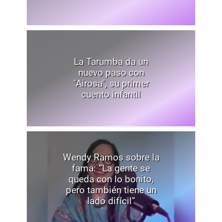
La Tarumba da un
nuevo paso con
"Airosa", su primer
cuento infantil
Wendy Ramos sobre la
fama: “La gente se
queda con lo bonito,
pero también tiene un
lado difícil”