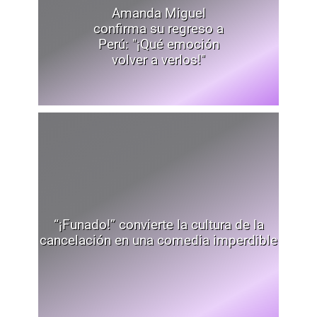
Amanda Miguel
confirma su regreso a
Perú: "¡Qué emoción
volver a verlos!"
“¡Funado!” convierte la cultura de la
cancelación en una comedia imperdible