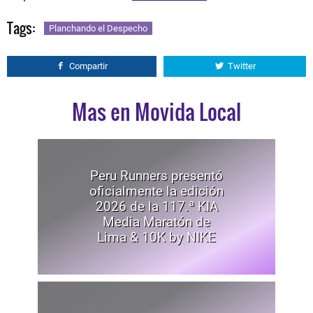
Tags:
Planchando el Despecho
Compartir
Twitter
Mas en Movida Local
Peru Runners presentó
oficialmente la edición
2026 de la 117.ª KIA
Media Maratón de
Lima & 10K by NIKE