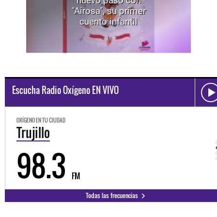
nuevo paso con
"Airosa", su primer
cuento infantil
Escucha Radio Oxígeno EN VIVO
OXÍGENO EN TU CIUDAD
Trujillo
98.3
FM
Todas las frecuencias