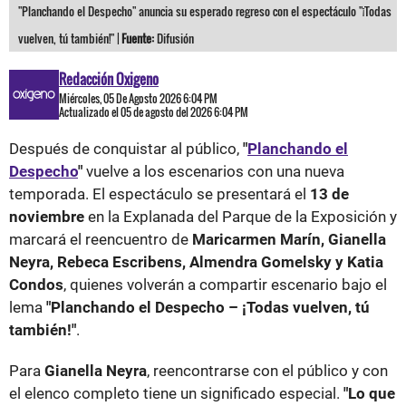
"Planchando el Despecho" anuncia su esperado regreso con el espectáculo "¡Todas
vuelven, tú también!" |
Fuente:
Difusión
Redacción Oxigeno
Miércoles, 05 De Agosto 2026 6:04 PM
Actualizado el 05 de agosto del 2026 6:04 PM
Después de conquistar al público,
"
Planchando el
Despecho
"
vuelve a los escenarios con una nueva
temporada. El espectáculo se presentará el
13 de
noviembre
en la Explanada del Parque de la Exposición y
marcará el reencuentro de
Maricarmen Marín, Gianella
Neyra, Rebeca Escribens, Almendra Gomelsky y Katia
Condos
, quienes volverán a compartir escenario bajo el
lema
"Planchando el Despecho – ¡Todas vuelven, tú
también!"
.
Para
Gianella Neyra
, reencontrarse con el público y con
el elenco completo tiene un significado especial.
"Lo que