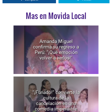
Mas en Movida Local
Amanda Miguel
confirma su regreso a
Perú: "¡Qué emoción
volver a verlos!"
“¡Funado!” convierte la
cultura de la
cancelación en una
comedia imperdible