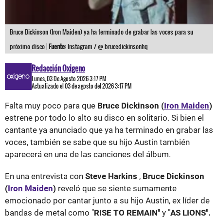
Bruce Dickinson (Iron Maiden) ya ha terminado de grabar las voces para su
próximo disco |
Fuente:
Instagram / @ brucedickinsonhq
Redacción Oxigeno
Lunes, 03 De Agosto 2026 3:17 PM
Actualizado el 03 de agosto del 2026 3:17 PM
Falta muy poco para que
Bruce Dickinson (
Iron Maiden
)
estrene por todo lo alto su disco en solitario. Si bien el
cantante ya anunciado que ya ha terminado en grabar las
voces, también se sabe que su hijo Austin también
aparecerá en una de las canciones del álbum.
En una entrevista con
Steve Harkins
,
Bruce Dickinson
(
Iron Maiden
)
reveló que se siente sumamente
emocionado por cantar junto a su hijo Austin, ex líder de
bandas de metal como "
RISE TO REMAIN"
y "
AS LIONS".