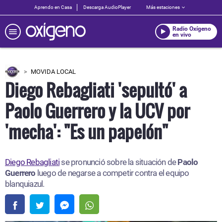
Aprendo en Casa
Descarga AudioPlayer
Más estaciones
Radio Oxígeno
en vivo
MOVIDA LOCAL
Diego Rebagliati 'sepultó' a
Paolo Guerrero y la UCV por
'mecha': "Es un papelón"
Diego Rebagliati
se pronunció sobre la situación de
Paolo
Guerrero
luego de negarse a competir contra el equipo
blanquiazul.