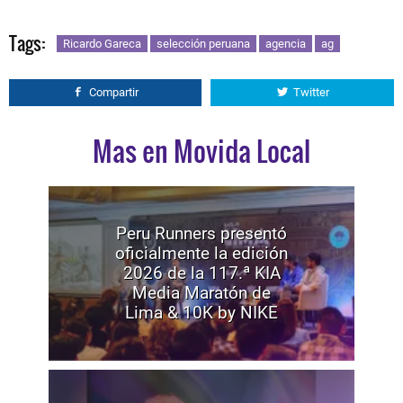
Tags:
Ricardo Gareca
selección peruana
agencia
ag
Compartir
Twitter
Mas en Movida Local
Peru Runners presentó
oficialmente la edición
2026 de la 117.ª KIA
Media Maratón de
Lima & 10K by NIKE