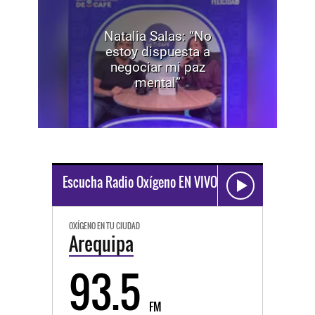
Natalia Salas: “No
estoy dispuesta a
negociar mi paz
mental”
Escucha Radio Oxígeno EN VIVO
OXÍGENO EN TU CIUDAD
Arequipa
93.5
FM