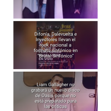
Difonía, Dalevuelta e
Inyectores llevan el
rock nacional a
formato sinfónico en
“Brutal Sinfónico”
Liam Gallagher no
grabará un nuevo disco
de Oasis porque no
está preparado para
las críticas