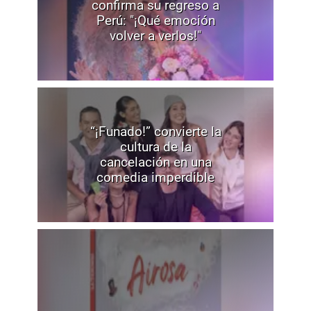
confirma su regreso a
Perú: "¡Qué emoción
volver a verlos!"
“¡Funado!” convierte la
cultura de la
cancelación en una
comedia imperdible